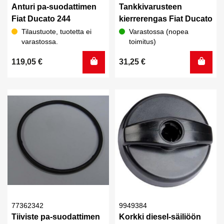
Anturi pa-suodattimen
Tankkivarusteen
Fiat Ducato 244
kierrerengas Fiat Ducato
Tilaustuote, tuotetta ei
Varastossa (nopea
varastossa.
toimitus)
119,05
€
31,25
€
77362342
9949384
Tiiviste pa-suodattimen
Korkki diesel-säiliöön