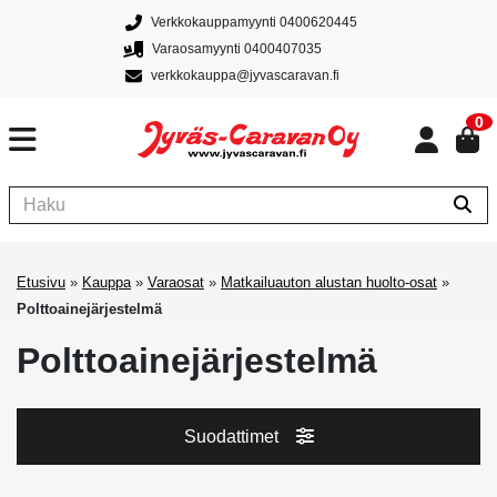
Verkkokauppamyynti 0400620445
Varaosamyynti 0400407035
verkkokauppa@jyvascaravan.fi
0
Etusivu
»
Kauppa
»
Varaosat
»
Matkailuauton alustan huolto-osat
»
Polttoainejärjestelmä
Polttoainejärjestelmä
Suodattimet