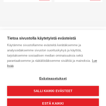
Tietoa sivustolla käytetyistä evästeistä
Käytämme sivustollamme evästeitä kerätäksemme ja
analysoidaksemme sivuston suorituskykyä ja käyttöä,
Yhteystiedot
tarjotaksemme sosiaalisen median ominaisuuksia sekä
parantaaksemme ja räätälöidäksemme sisältöä ja mainoksia.
Lue
Selaa tuotteita
lisää
Verkkokauppa
Evästeasetukset
Maksa turvallisesti
SALLI KAIKKI EVÄSTEET
ESTÄ KAIKKI
© Jyväs-Caravan 2026