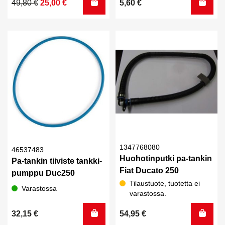
Alkuperäinen
Nykyinen
49,80
€
25,00
€
5,60
€
hinta
hinta
oli:
on:
49,80 €.
25,00 €.
1347768080
46537483
Huohotinputki pa-tankin
Pa-tankin tiiviste tankki-
Fiat Ducato 250
pumppu Duc250
Tilaustuote, tuotetta ei
Varastossa
varastossa.
32,15
€
54,95
€