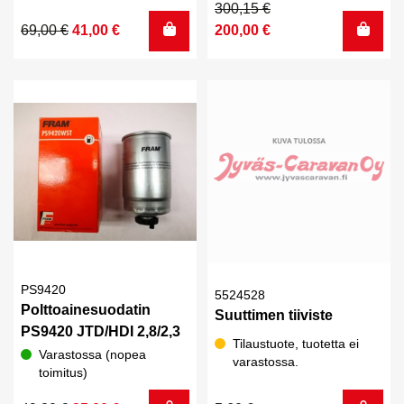
Alkuperäinen
Nykyinen
300,15
€
Alkuperäinen
Nykyinen
hinta
hinta
69,00
€
41,00
€
200,00
€
hinta
hinta
oli:
on:
oli:
on:
300,15 €.
200,00 €.
69,00 €.
41,00 €.
PS9420
5524528
Polttoainesuodatin
Suuttimen tiiviste
PS9420 JTD/HDI 2,8/2,3
Tilaustuote, tuotetta ei
Varastossa (nopea
varastossa.
toimitus)