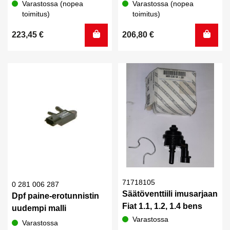
Varastossa (nopea
Varastossa (nopea
toimitus)
toimitus)
223,45
€
206,80
€
71718105
0 281 006 287
Säätöventtiili imusarjaan
Dpf paine-erotunnistin
Fiat 1.1, 1.2, 1.4 bens
uudempi malli
Varastossa
Varastossa