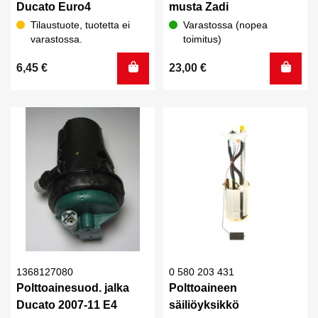
Ducato Euro4
musta Zadi
Tilaustuote, tuotetta ei
Varastossa (nopea
varastossa.
toimitus)
6,45
€
23,00
€
1368127080
0 580 203 431
Polttoainesuod. jalka
Polttoaineen
Ducato 2007-11 E4
säiliöyksikkö