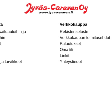
ta
Verkkokauppa
ailuautoihin ja
Rekisteriseloste
hin
Verkkokaupan toimitusehdot
t
Palautukset
Oma tili
Linkit
ja tarvikkeet
Yhteystiedot