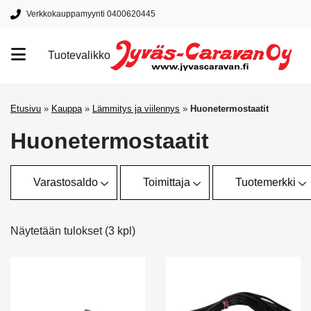
Verkkokauppamyynti 0400620445
Tuotevalikko
Tuotemerkit
Etusivu
»
Kauppa
»
Lämmitys ja viilennys
»
Huonetermostaatit
Huonetermostaatit
Varastosaldo
Toimittaja
Tuotemerkki
Näytetään tulokset (3 kpl)