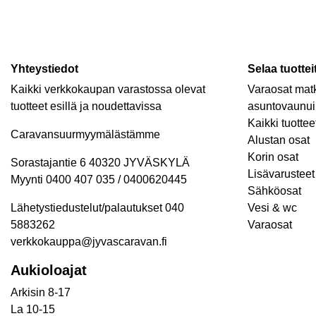
Yhteystiedot
Selaa tuottei
Kaikki verkkokaupan varastossa olevat
Varaosat matk
tuotteet esillä ja noudettavissa
asuntovaunui
Kaikki tuottee
Caravansuurmyymälästämme
Alustan osat
Korin osat
Sorastajantie 6 40320 JYVÄSKYLÄ
Lisävarusteet 
Myynti 0400 407 035 / 0400620445
Sähköosat
Lähetystiedustelut/palautukset 040
Vesi & wc
5883262
Varaosat
verkkokauppa@jyvascaravan.fi
Aukioloajat
Arkisin 8-17
La 10-15