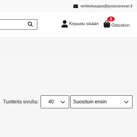
verkkokauppa@jyvascaravan.fi
0
Kirjaudu sisään
Ostoskori
Tuotteita sivulla: