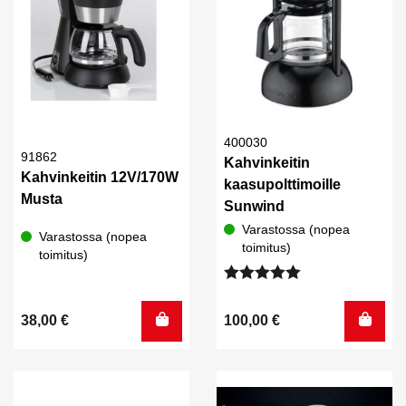
400030
91862
Kahvinkeitin
Kahvinkeitin 12V/170W
kaasupolttimoille
Musta
Sunwind
Varastossa (nopea
Varastossa (nopea
toimitus)
toimitus)
Arvostelu
tuotteesta:
38,00
€
100,00
€
5.00
/ 5