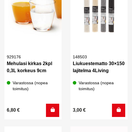
929176
148503
Mehulasi kirkas 2kpl
Liukuestematto 30×150
0,3L korkeus 9cm
lajitelma 4Living
Varastossa (nopea
Varastossa (nopea
toimitus)
toimitus)
6,80
€
3,00
€