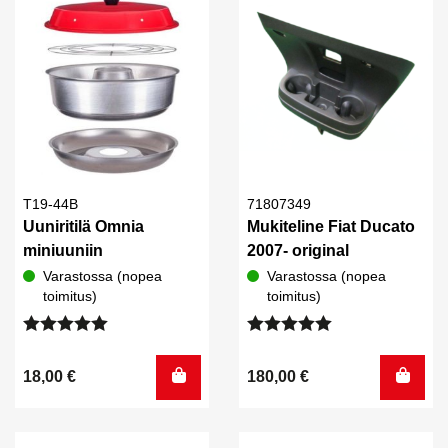
T19-44B
71807349
Uuniritilä Omnia
Mukiteline Fiat Ducato
miniuuniin
2007- original
Varastossa (nopea
Varastossa (nopea
toimitus)
toimitus)
Arvostelu
Arvostelu
tuotteesta:
tuotteesta:
18,00
€
180,00
€
5.00
/ 5
5.00
/ 5