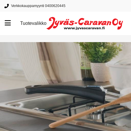
Verkkokauppamyynti 0400620445
Tuotevalikko
Tuotemerkit