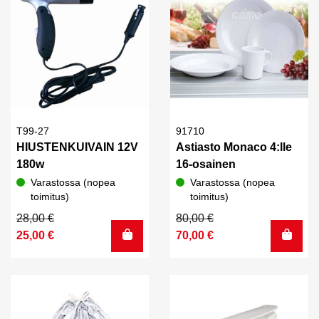
T99-27
91710
HIUSTENKUIVAIN 12V
Astiasto Monaco 4:lle
180w
16-osainen
Varastossa (nopea
Varastossa (nopea
toimitus)
toimitus)
Alkuperäinen
Nykyinen
Alkuperäinen
Nykyinen
28,00
€
80,00
€
hinta
hinta
hinta
hinta
25,00
€
70,00
€
oli:
on:
oli:
on:
28,00 €.
25,00 €.
80,00 €.
70,00 €.