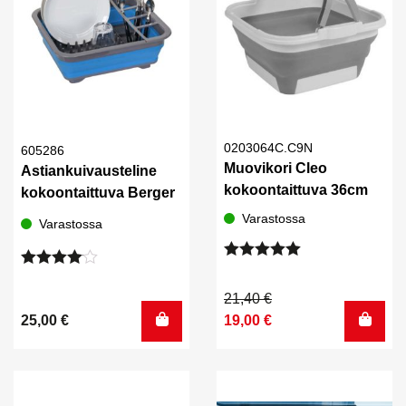
0203064C.C9N
605286
Muovikori Cleo
Astiankuivausteline
kokoontaittuva 36cm
kokoontaittuva Berger
Varastossa
Varastossa
Arvostelu
Arvostelu
tuotteesta:
tuotteesta:
Alkuperäinen
Nykyinen
21,40
€
5.00
/ 5
4.00
/ 5
hinta
hinta
25,00
€
19,00
€
oli:
on:
21,40 €.
19,00 €.