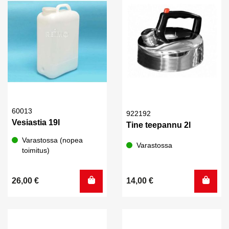
60013
922192
Vesiastia 19l
Tine teepannu 2l
Varastossa (nopea
Varastossa
toimitus)
26,00
€
14,00
€