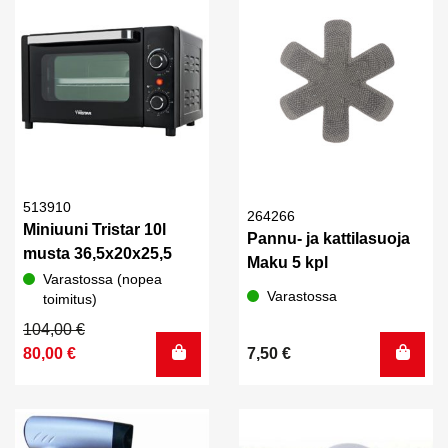
513910
264266
Miniuuni Tristar 10l
Pannu- ja kattilasuoja
musta 36,5x20x25,5
Maku 5 kpl
Varastossa (nopea
Varastossa
toimitus)
Alkuperäinen
Nykyinen
104,00
€
hinta
hinta
80,00
€
7,50
€
oli:
on:
104,00 €.
80,00 €.