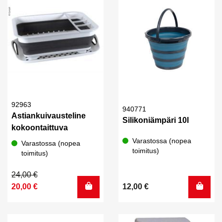
92963
940771
Astiankuivausteline
Silikoniämpäri 10l
kokoontaittuva
Varastossa (nopea
Varastossa (nopea
toimitus)
toimitus)
Alkuperäinen
Nykyinen
24,00
€
hinta
hinta
20,00
€
12,00
€
oli:
on:
24,00 €.
20,00 €.