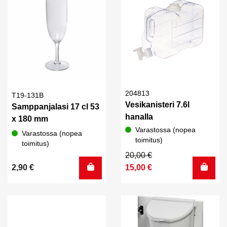
204813
T19-131B
Vesikanisteri 7.6l
Samppanjalasi 17 cl 53
hanalla
x 180 mm
Varastossa (nopea
Varastossa (nopea
toimitus)
toimitus)
Alkuperäinen
Nykyinen
20,00
€
hinta
hinta
2,90
€
15,00
€
oli:
on:
20,00 €.
15,00 €.