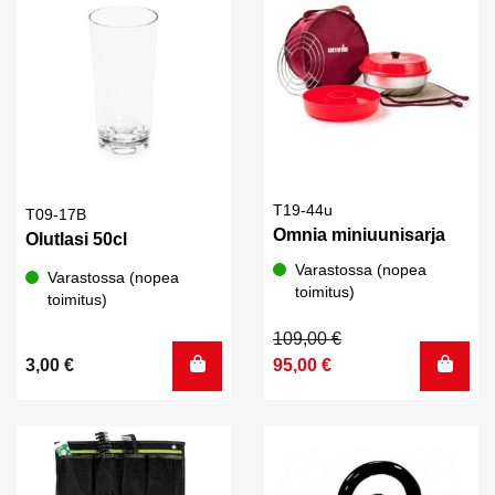
T19-44u
T09-17B
Omnia miniuunisarja
Olutlasi 50cl
Varastossa (nopea
Varastossa (nopea
toimitus)
toimitus)
Alkuperäinen
Nykyinen
109,00
€
hinta
hinta
3,00
€
95,00
€
oli:
on:
109,00 €.
95,00 €.