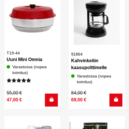
T19-44
91864
Uuni Mini Omnia
Kahvinkeitin
Varastossa (nopea
kaasupolttimelle
toimitus)
Varastossa (nopea
toimitus)
Arvostelu
tuotteesta:
Alkuperäinen
Nykyinen
Alkuperäinen
Nykyinen
55,00
€
84,00
€
5.00
/ 5
hinta
hinta
hinta
hinta
47,00
€
69,00
€
oli:
on:
oli:
on:
55,00 €.
47,00 €.
84,00 €.
69,00 €.