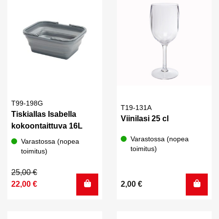
T99-198G
T19-131A
Tiskiallas Isabella
Viinilasi 25 cl
kokoontaittuva 16L
Varastossa (nopea
Varastossa (nopea
toimitus)
toimitus)
Alkuperäinen
Nykyinen
25,00
€
hinta
hinta
22,00
€
2,00
€
oli:
on:
25,00 €.
22,00 €.