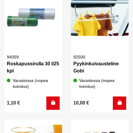
94059
92500
Roskapussirulla 30 l/25
Pyykinkuivausteline
kpl
Gobi
Varastossa (nopea
Varastossa (nopea
toimitus)
toimitus)
1,10
€
10,00
€