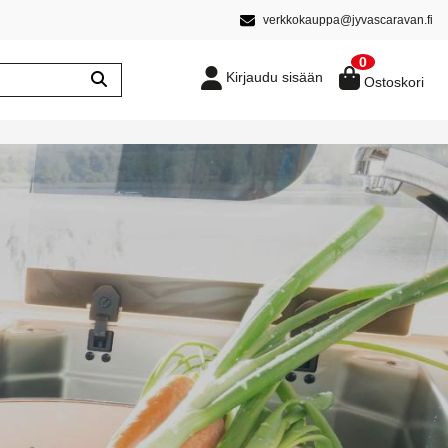
verkkokauppa@jyvascaravan.fi
0
Kirjaudu sisään
Ostoskori