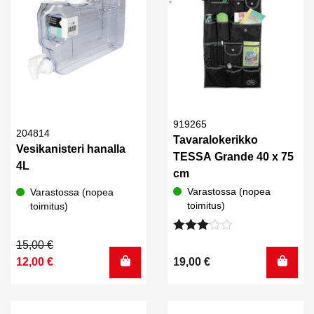
919265
204814
Tavaralokerikko
Vesikanisteri hanalla
TESSA Grande 40 x 75
4L
cm
Varastossa (nopea
Varastossa (nopea
toimitus)
toimitus)
Arvostelu
Alkuperäinen
Nykyinen
15,00
€
tuotteesta:
hinta
hinta
12,00
€
19,00
€
3.00
/ 5
oli:
on:
15,00 €.
12,00 €.