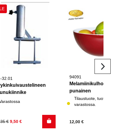
LE
94091
9-32.01
Melamiinikulho 25x11cm
ykinkuivaustelineen
punainen
unukiinnike
Tilaustuote, tuotetta ei
Varastossa
varastossa.
kuperäinen
kyinen
,35
€
9,50
€
12,00
€
nta
nta