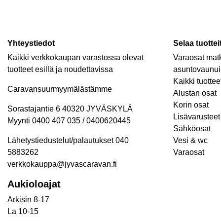
Yhteystiedot
Selaa tuottei
Kaikki verkkokaupan varastossa olevat
Varaosat matk
tuotteet esillä ja noudettavissa
asuntovaunui
Kaikki tuottee
Caravansuurmyymälästämme
Alustan osat
Korin osat
Sorastajantie 6 40320 JYVÄSKYLÄ
Lisävarusteet 
Myynti 0400 407 035 / 0400620445
Sähköosat
Lähetystiedustelut/palautukset 040
Vesi & wc
5883262
Varaosat
verkkokauppa@jyvascaravan.fi
Aukioloajat
Arkisin 8-17
La 10-15