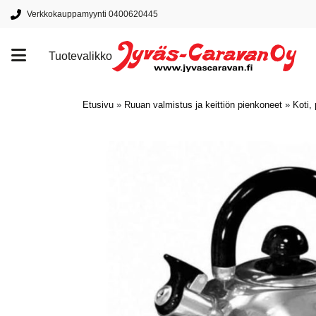
Verkkokauppamyynti 0400620445
Tuotevalikko
Tuotemerkit
Etusivu
»
Ruuan valmistus ja keittiön pienkoneet
»
Koti, 