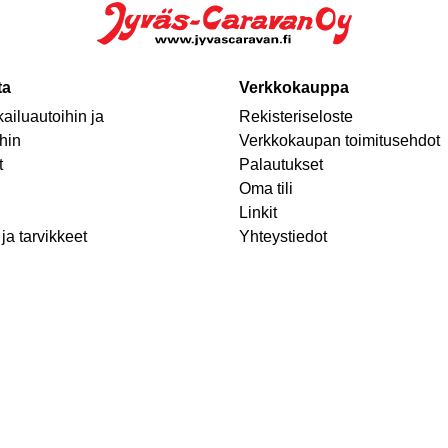
ta
Verkkokauppa
ailuautoihin ja
Rekisteriseloste
hin
Verkkokaupan toimitusehdot
t
Palautukset
Oma tili
Linkit
ja tarvikkeet
Yhteystiedot