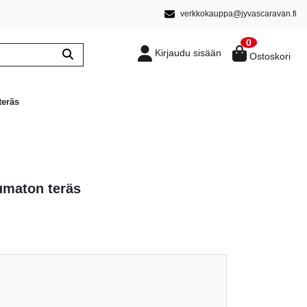
verkkokauppa@jyvascaravan.fi
0
Kirjaudu sisään
Ostoskori
teräs
umaton teräs