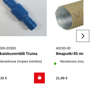
000-03300
40230-00
kaiskuventtiili Truma
Ilmaputki 65 mm Truma
Varastossa (nopea toimitus)
Varastossa (nopea toimitus)
,10
€
21,90
€