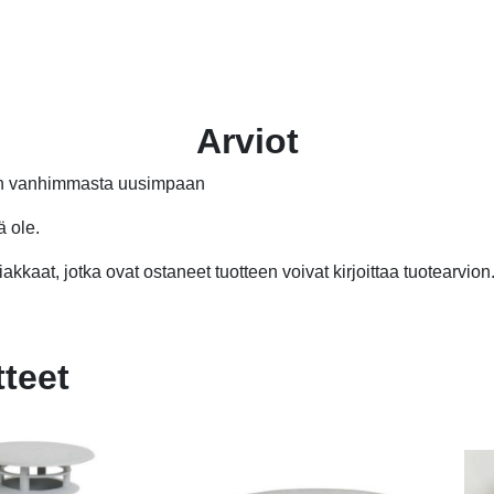
oli
on
13
9,
Arviot
än vanhimmasta uusimpaan
ä ole.
akkaat, jotka ovat ostaneet tuotteen voivat kirjoittaa tuotearvion
tteet