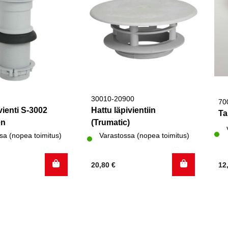
30010-20900
70
vienti S-3002
Hattu läpivientiin
Ta
en
(Trumatic)
sa (nopea toimitus)
Varastossa (nopea toimitus)
20,80
€
12