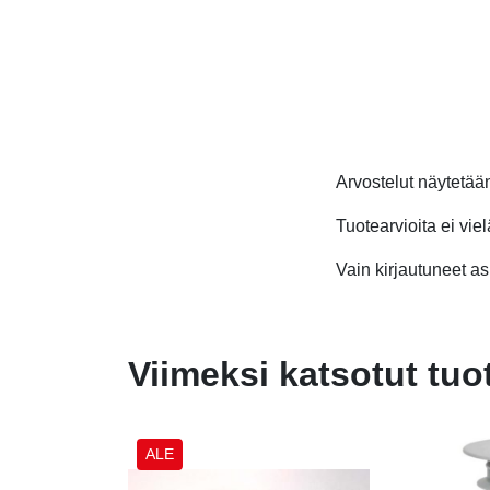
Arvostelut näytetä
Tuotearvioita ei viel
Vain kirjautuneet asi
Viimeksi katsotut tuo
ALE