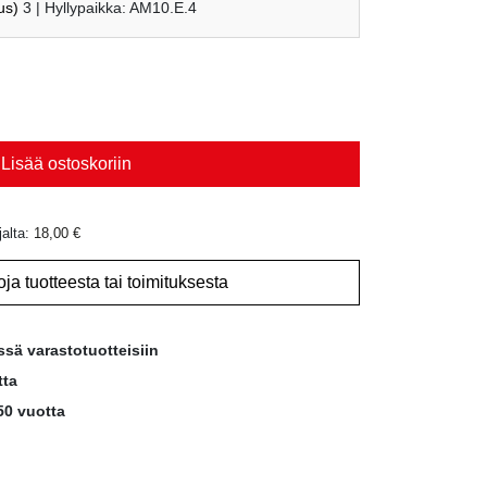
us)
3
| Hyllypaikka: AM10.E.4
Lisää ostoskoriin
jalta:
18,00
€
oja tuotteesta tai toimituksesta
ssä varastotuotteisiin
tta
50 vuotta