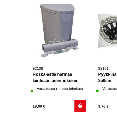
92108
92101
Roska-astia harmaa
Pyykkina
kiinteään asennukseen
250cm
Varastossa (nopea toimitus)
Varastos
19,00
€
3,70
€