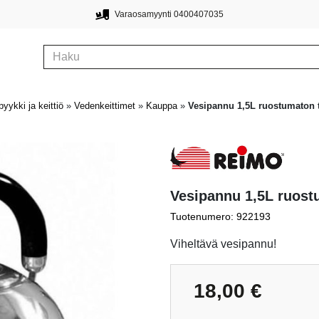
Varaosamyynti 0400407035
pyykki ja keittiö
»
Vedenkeittimet
»
Kauppa
»
Vesipannu 1,5L ruostumaton 
Vesipannu 1,5L ruost
Tuotenumero: 922193
Viheltävä vesipannu!
18,00
€