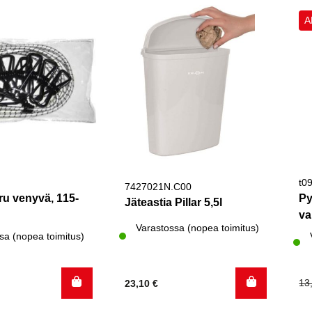
A
t0
7427021N.C00
ru venyvä, 115-
Py
Jäteastia Pillar 5,5l
va
Varastossa (nopea toimitus)
sa (nopea toimitus)
Al
Ny
13
23,10
€
hi
hi