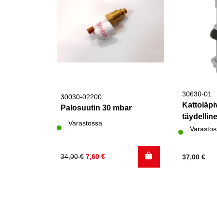
30630-01
30030-02200
Kattoläpi
Palosuutin 30 mbar
täydellin
Varastossa
Varastos
Alkuperäinen
Nykyinen
34,00
€
7,60
€
37,00
€
hinta
hinta
oli:
on:
34,00 €.
7,60 €.