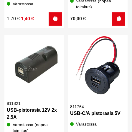
Varastossa (nopea
Varastossa
toimitus)
Alkuperäinen
Nykyinen
1,70
€
1,40
€
70,00
€
hinta
hinta
oli:
on:
1,70 €.
1,40 €.
811821
811764
USB-pistorasia 12V 2x
USB-C/A pistorasia 5V
2,5A
Varastossa
Varastossa (nopea
toimitus)