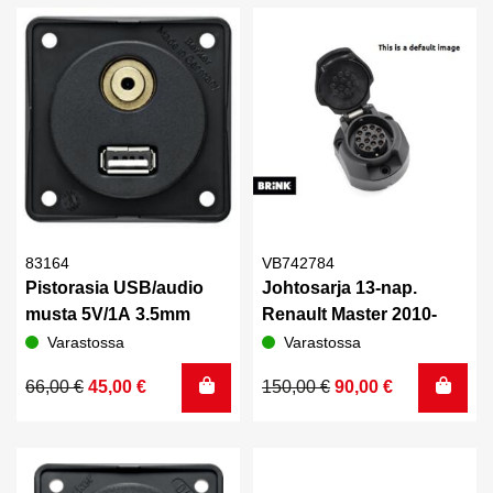
3,50 €.
2,30 €.
83164
VB742784
Pistorasia USB/audio
Johtosarja 13-nap.
musta 5V/1A 3.5mm
Renault Master 2010-
Varastossa
Varastossa
Alkuperäinen
Nykyinen
Alkuperäinen
Nykyinen
66,00
€
45,00
€
150,00
€
90,00
€
hinta
hinta
hinta
hinta
oli:
on:
oli:
on:
66,00 €.
45,00 €.
150,00 €.
90,00 €.