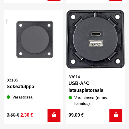
83614
83185
USB-A/-C
Sokeatulppa
latauspistorasia
Varastossa
Varastossa (nopea
toimitus)
Alkuperäinen
Nykyinen
3,50
€
2,30
€
99,00
€
hinta
hinta
oli:
on: