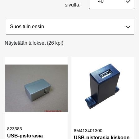
sivulla:
Näytetään tulokset (26 kpl)
823383
8M413401300
USB-pistorasia
USB-pistorasia kiskoon