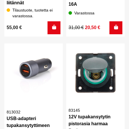
liitännät
16A
Tilaustuote, tuotetta ei
Varastossa
varastossa.
Alkuperäinen
Nykyinen
55,00
€
31,00
€
20,50
€
hinta
hinta
oli:
on:
31,00 €.
20,50 €.
83145
813032
12V tupakansytytin
USB-adapteri
pistorasia harmaa
tupakansytyttimeen