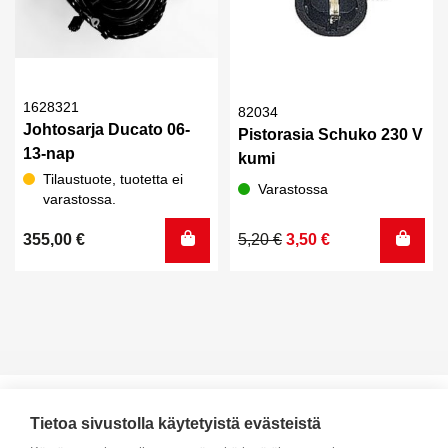
1628321
82034
Johtosarja Ducato 06-
Pistorasia Schuko 230 V
13-nap
kumi
Tilaustuote, tuotetta ei
Varastossa
varastossa.
Alkuperäinen
Nykyinen
355,00
€
5,20
€
3,50
€
hinta
hinta
oli:
on:
5,20 €.
3,50 €.
Tietoa sivustolla käytetyistä evästeistä