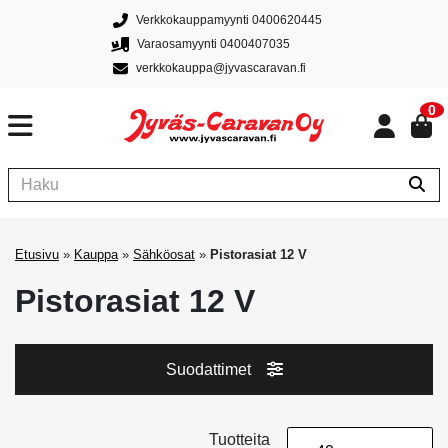
Verkkokauppamyynti 0400620445
Varaosamyynti 0400407035
verkkokauppa@jyvascaravan.fi
0
Etusivu
»
Kauppa
»
Sähköosat
»
Pistorasiat 12 V
Pistorasiat 12 V
Suodattimet
Tuotteita