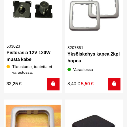
503023
8207551
Pistorasia 12V 120W
Yksöiskehys kapea 2kpl
musta kabe
hopea
Tilaustuote, tuotetta ei
Varastossa
varastossa.
Alkuperäinen
Nykyinen
32,25
€
8,40
€
5,50
€
hinta
hinta
oli:
on:
8,40 €.
5,50 €.