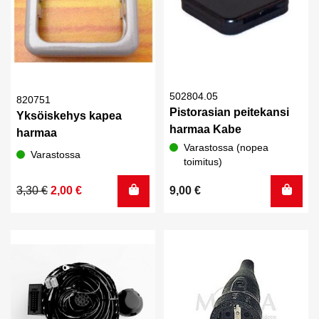
502804.05
820751
Pistorasian peitekansi
Yksöiskehys kapea
harmaa Kabe
harmaa
Varastossa (nopea
Varastossa
toimitus)
Alkuperäinen
Nykyinen
3,30
€
2,00
€
9,00
€
hinta
hinta
oli:
on:
3,30 €.
2,00 €.