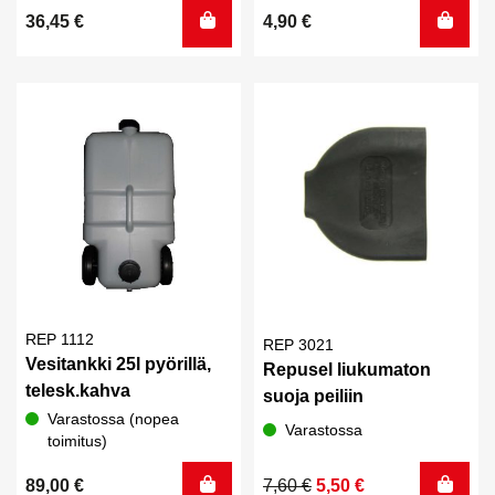
36,45
€
4,90
€
REP 1112
REP 3021
Vesitankki 25l pyörillä,
Repusel liukumaton
telesk.kahva
suoja peiliin
Varastossa (nopea
Varastossa
toimitus)
Alkuperäinen
Nykyinen
89,00
€
7,60
€
5,50
€