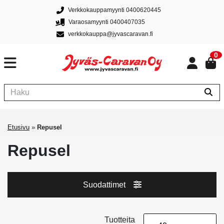
Verkkokauppamyynti 0400620445
Varaosamyynti 0400407035
verkkokauppa@jyvascaravan.fi
0
Etusivu
»
Repusel
Repusel
Suodattimet
Tuotteita