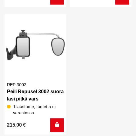
hinta
hinta
oli:
on:
7,60 €.
5,50 €.
REP 3002
Peili Repusel 3002 suora
lasi pitkä vars
Tilaustuote, tuotetta ei
varastossa.
215,00
€