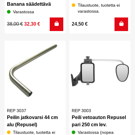
Banana säädettävä
Tilaustuote, tuotetta ei
varastossa.
Varastossa
Alkuperäinen
Nykyinen
38,00
€
32,30
€
24,50
€
hinta
hinta
oli:
on:
38,00 €.
32,30 €.
REP 3037
REP 3003
Peilin jatkovarsi 44 cm
Peili vetoauton Repusel
alu (Repusel)
pari 250 cm lev.
Tilaustuote, tuotetta ei
Varastossa (nopea