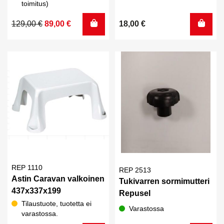
toimitus)
Alkuperäinen
Nykyinen
129,00
€
89,00
€
18,00
€
hinta
hinta
oli:
on:
129,00 €.
89,00 €.
REP 1110
REP 2513
Astin Caravan valkoinen
Tukivarren sormimutteri
437x337x199
Repusel
Tilaustuote, tuotetta ei
Varastossa
varastossa.