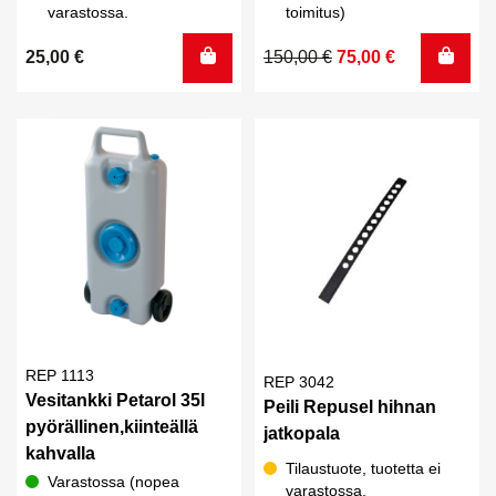
varastossa.
toimitus)
Alkuperäinen
Nykyinen
25,00
€
150,00
€
75,00
€
hinta
hinta
oli:
on:
150,00 €.
75,00 €.
REP 1113
REP 3042
Vesitankki Petarol 35l
Peili Repusel hihnan
pyörällinen,kiinteällä
jatkopala
kahvalla
Tilaustuote, tuotetta ei
Varastossa (nopea
varastossa.