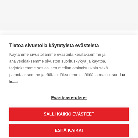
Tietoa sivustolla käytetyistä evästeistä
Käytämme sivustollamme evästeitä kerätäksemme ja
analysoidaksemme sivuston suorituskykyä ja käyttöä,
Yhteystiedot
tarjotaksemme sosiaalisen median ominaisuuksia sekä
parantaaksemme ja räätälöidäksemme sisältöä ja mainoksia.
Lue
Selaa tuotteita
lisää
Verkkokauppa
Evästeasetukset
Maksa turvallisesti
SALLI KAIKKI EVÄSTEET
ESTÄ KAIKKI
© Jyväs-Caravan 2026