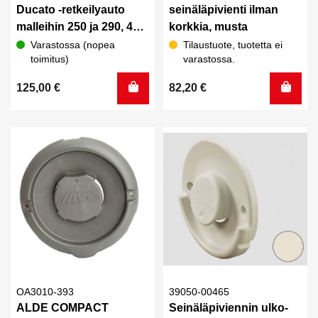
Ducato -retkeilyauto
seinäläpivienti ilman
malleihin 250 ja 290, 400
korkkia, musta
x 400 mm
Varastossa (nopea
Tilaustuote, tuotetta ei
toimitus)
varastossa.
125,00
€
82,20
€
OA3010-393
39050-00465
ALDE COMPACT
Seinäläpiviennin ulko-