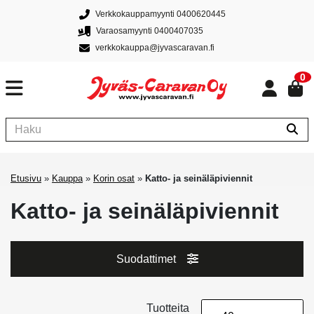
Verkkokauppamyynti 0400620445
Varaosamyynti 0400407035
verkkokauppa@jyvascaravan.fi
0
Etusivu
»
Kauppa
»
Korin osat
»
Katto- ja seinäläpiviennit
Katto- ja seinäläpiviennit
Suodattimet
Tuotteita