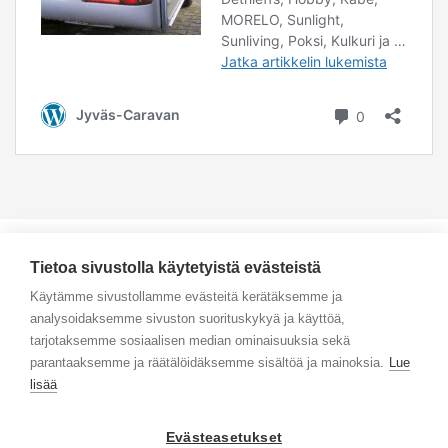
Tietoa sivustolla käytetyistä evästeistä
Käytämme sivustollamme evästeitä kerätäksemme ja
analysoidaksemme sivuston suorituskykyä ja käyttöä,
Yhteystiedot
tarjotaksemme sosiaalisen median ominaisuuksia sekä
parantaaksemme ja räätälöidäksemme sisältöä ja mainoksia.
Lue
Selaa tuotteita
lisää
Verkkokauppa
Evästeasetukset