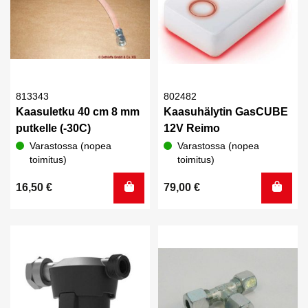
813343
802482
Kaasuletku 40 cm 8 mm
Kaasuhälytin GasCUBE
putkelle (-30C)
12V Reimo
Varastossa (nopea
Varastossa (nopea
toimitus)
toimitus)
16,50
€
79,00
€