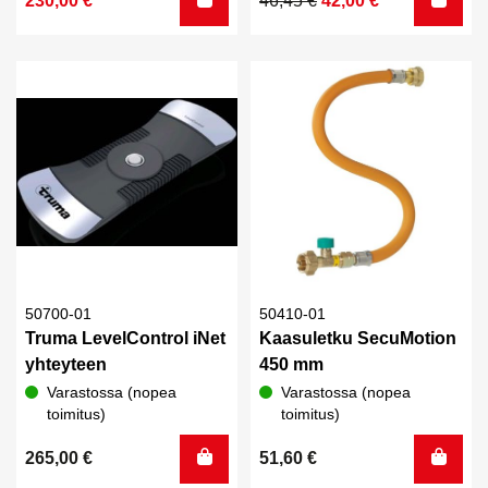
230,00
€
46,45
€
42,00
€
oli:
on:
hinta
hinta
269,00 €.
230,00 €.
oli:
on:
46,45 €.
42,00 €.
50700-01
50410-01
Truma LevelControl iNet
Kaasuletku SecuMotion
yhteyteen
450 mm
Varastossa (nopea
Varastossa (nopea
toimitus)
toimitus)
265,00
€
51,60
€