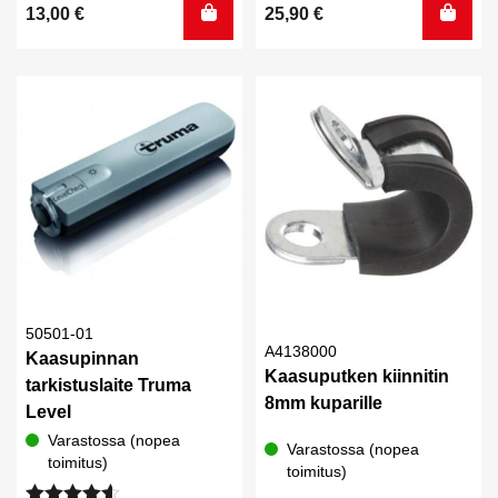
13,00
€
25,90
€
5.00
/ 5
50501-01
A4138000
Kaasupinnan
Kaasuputken kiinnitin
tarkistuslaite Truma
8mm kuparille
Level
Varastossa (nopea
Varastossa (nopea
toimitus)
toimitus)