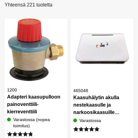
Yhteensä 221 tuotetta
1200
465048
Adapteri kaasupulloon
Kaasuhälytin akulla
painoventtiili-
nestekaasulle ja
kierreventtiili
narkoosikaasuille
Sunwind
Varastossa (nopea
Varastossa
toimitus)
Arvostelu