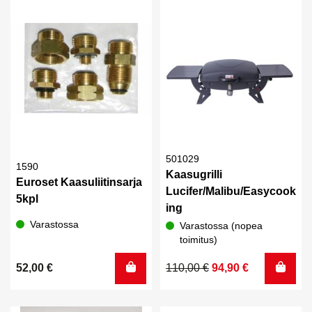
501029
1590
Kaasugrilli
Euroset Kaasuliitinsarja
Lucifer/Malibu/Easycook
5kpl
ing
Varastossa
Varastossa (nopea
toimitus)
Alkuperäinen
Nykyinen
52,00
€
110,00
€
94,90
€
hinta
hinta
oli:
on: