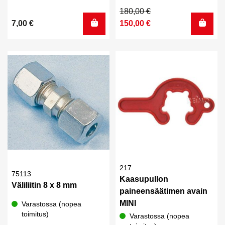
Alkuperäinen
Nykyinen
180,00
€
hinta
hinta
7,00
€
150,00
€
oli:
on:
180,00 €.
150,00 €.
217
75113
Kaasupullon
Väliliitin 8 x 8 mm
paineensäätimen avain
MINI
Varastossa (nopea
toimitus)
Varastossa (nopea