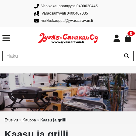
Verkkokauppamyynti 0400620445
Varaosamyynti 0400407035
verkkokauppa@jyvascaravan.fi
0
Etusivu
»
Kauppa
»
Kaasu ja grilli
Kaasu ja grilli