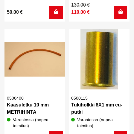
tuotteesta:
Arvostelu
Alkuperäinen
Nykyinen
130,00
€
5.00
/ 5
tuotteesta:
hinta
hinta
110,00
€
50,00
€
4.75
/ 5
oli:
on:
130,00 €.
110,00 €.
0500400
0500115
Kaasuletku 10 mm
Tukiholkki 8X1 mm cu-
METRIHINTA
putki
Varastossa (nopea
Varastossa (nopea
toimitus)
toimitus)