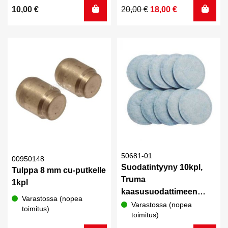
Alkuperäinen
Nykyinen
10,00
€
20,00
€
18,00
€
hinta
hinta
oli:
on:
20,00 €.
18,00 €.
50681-01
00950148
Suodatintyyny 10kpl,
Tulppa 8 mm cu-putkelle
Truma
1kpl
kaasusuodattimeen
Varastossa (nopea
50603-01
Varastossa (nopea
toimitus)
toimitus)