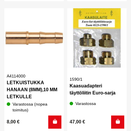
A4114000
1590/1
LETKUISTUKKA
Kaasuadapteri
HANAAN (8MM),10 MM
täyttöliitin Euro-sarja
LETKULLE
Varastossa
Varastossa (nopea
toimitus)
8,00
€
47,00
€