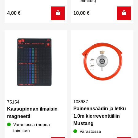
toimitus)
4,00
€
10,00
€
108987
75154
Paineensäädin ja letku
Kaasupinnan ilmaisin
1,0m kierreventtiiliin
magneetti
Mustang
Varastossa (nopea
toimitus)
Varastossa