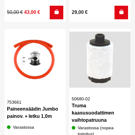
Arvostelu
tuotteesta:
Alkuperäinen
Nykyinen
50,00
€
43,00
€
29,00
€
4.00
/ 5
hinta
hinta
oli:
on:
50,00 €.
43,00 €.
50680-02
753661
Truma
Paineensäädin Jumbo
kaasusuodattimen
painov. + letku 1,0m
vaihtopatruuna
Varastossa
Varastossa (nopea
toimitus)