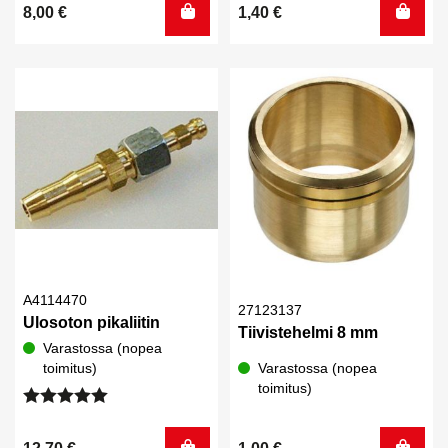
8,00
€
1,40
€
A4114470
27123137
Ulosoton pikaliitin
Tiivistehelmi 8 mm
Varastossa (nopea
toimitus)
Varastossa (nopea
toimitus)
Arvostelu
tuotteesta: