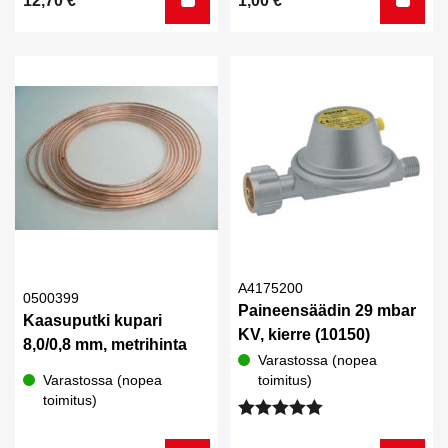
12,70
€
1,00
€
5.00
/ 5
A4175200
0500399
Paineensäädin 29 mbar
Kaasuputki kupari
KV, kierre (10150)
8,0/0,8 mm, metrihinta
Varastossa (nopea
Varastossa (nopea
toimitus)
toimitus)
Arvostelu
tuotteesta: