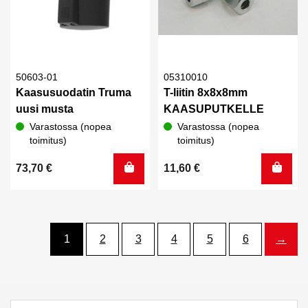
50603-01
05310010
Kaasusuodatin Truma
T-liitin 8x8x8mm
uusi musta
KAASUPUTKELLE
Varastossa (nopea
Varastossa (nopea
toimitus)
toimitus)
73,70
€
11,60
€
1
2
3
4
5
6
→