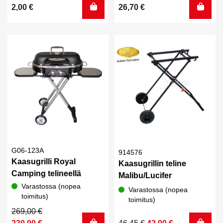
2,00
€
26,70
€
G06-123A
914576
Kaasugrilli Royal
Kaasugrillin teline
Camping telineellä
Malibu/Lucifer
Varastossa (nopea
Varastossa (nopea
toimitus)
toimitus)
Alkuperäinen
Nykyinen
269,00
€
hinta
hinta
Alkuperäinen
Nykyinen