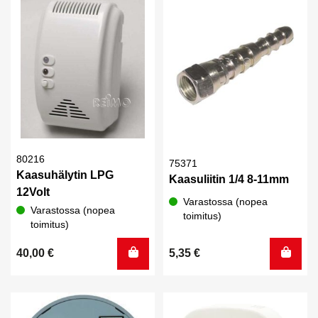
110,00 €.
94,90 €.
80216
75371
Kaasuhälytin LPG
Kaasuliitin 1/4 8-11mm
12Volt
Varastossa (nopea
Varastossa (nopea
toimitus)
toimitus)
40,00
€
5,35
€