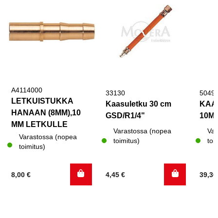
A4114000
33130
5049
LETKUISTUKKA
Kaasuletku 30 cm
KAAS
HANAAN (8MM),10
GSD/R1/4"
10M
MM LETKULLE
Varastossa (nopea
Var
Varastossa (nopea
toimitus)
toi
toimitus)
8,00
€
4,45
€
39,3