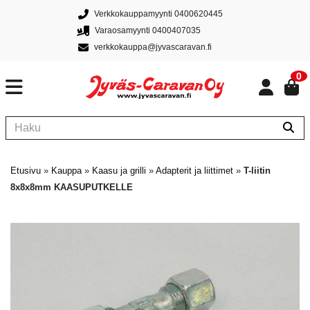
Verkkokauppamyynti 0400620445
Varaosamyynti 0400407035
verkkokauppa@jyvascaravan.fi
0
Etusivu
»
Kauppa
»
Kaasu ja grilli
»
Adapterit ja liittimet
»
T-liitin
8x8x8mm KAASUPUTKELLE