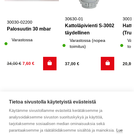
30630-01
3001
30030-02200
Kattoläpivienti S-3002
Hattu
Palosuutin 30 mbar
täydellinen
(Trum
Varastossa
Varastossa (nopea
Var
toimitus)
toi
Alkuperäinen
Nykyinen
34,00
€
7,60
€
37,00
€
20,8
hinta
hinta
oli:
on:
34,00 €.
7,60 €.
Tietoa sivustolla käytetyistä evästeistä
Käytämme sivustollamme evästeitä kerätäksemme ja
analysoidaksemme sivuston suorituskykyä ja käyttöä,
Yhteystiedot
tarjotaksemme sosiaalisen median ominaisuuksia sekä
parantaaksemme ja räätälöidäksemme sisältöä ja mainoksia.
Lue