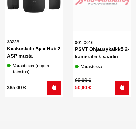
38238
901-0016
Keskuslaite Ajax Hub 2
PSVT Ohjausyksikkö 2-
ASP musta
kameralle k-säädin
Varastossa (nopea
Varastossa
toimitus)
Alkuperäinen
Nykyinen
89,00
€
hinta
hinta
395,00
€
50,00
€
oli:
on:
89,00 €.
50,00 €.