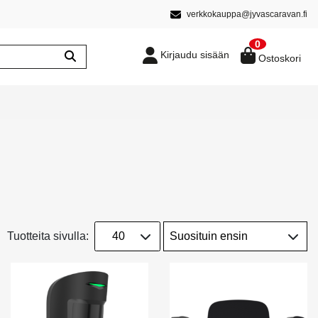
verkkokauppa@jyvascaravan.fi
0
Kirjaudu sisään
Ostoskori
Tuotteita sivulla: