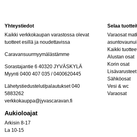
Yhteystiedot
Selaa tuottei
Kaikki verkkokaupan varastossa olevat
Varaosat matk
tuotteet esillä ja noudettavissa
asuntovaunui
Kaikki tuottee
Caravansuurmyymälästämme
Alustan osat
Korin osat
Sorastajantie 6 40320 JYVÄSKYLÄ
Lisävarusteet 
Myynti 0400 407 035 / 0400620445
Sähköosat
Lähetystiedustelut/palautukset 040
Vesi & wc
5883262
Varaosat
verkkokauppa@jyvascaravan.fi
Aukioloajat
Arkisin 8-17
La 10-15