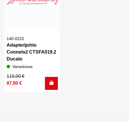
140-0222
Adapterijohto
Connets2 CTSFA019.2
Ducato
Varastossa
Alkuperäinen
Nykyinen
115,00
€
hinta
hinta
87,80
€
oli:
on:
115,00 €.
87,80 €.