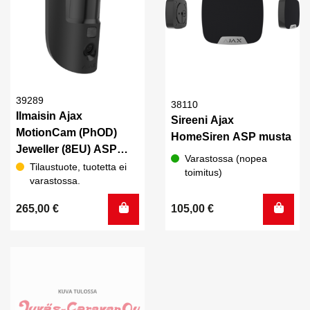
39289
38110
Ilmaisin Ajax
Sireeni Ajax
MotionCam (PhOD)
HomeSiren ASP musta
Jeweller (8EU) ASP
Varastossa (nopea
musta
Tilaustuote, tuotetta ei
toimitus)
varastossa.
265,00
€
105,00
€