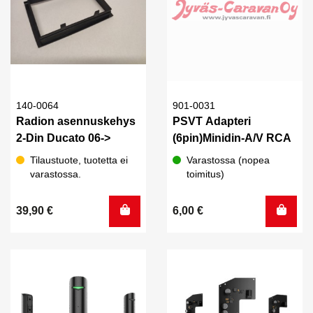
140-0064
901-0031
Radion asennuskehys
PSVT Adapteri
2-Din Ducato 06->
(6pin)Minidin-A/V RCA
Tilaustuote, tuotetta ei
Varastossa (nopea
varastossa.
toimitus)
39,90
€
6,00
€