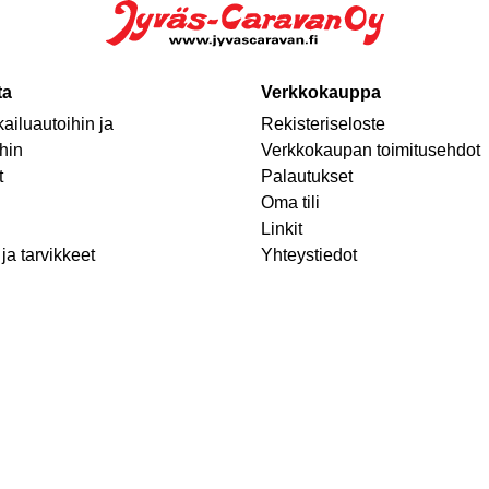
ta
Verkkokauppa
ailuautoihin ja
Rekisteriseloste
hin
Verkkokaupan toimitusehdot
t
Palautukset
Oma tili
Linkit
ja tarvikkeet
Yhteystiedot