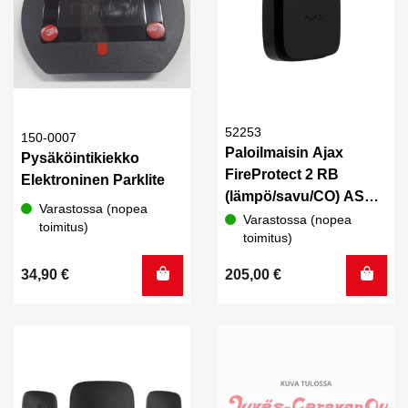
52253
150-0007
Paloilmaisin Ajax
Pysäköintikiekko
FireProtect 2 RB
Elektroninen Parklite
(lämpö/savu/CO) ASP
Varastossa (nopea
musta savu-, lämpö- ja
Varastossa (nopea
toimitus)
toimitus)
häkäilmaisin
34,90
€
205,00
€