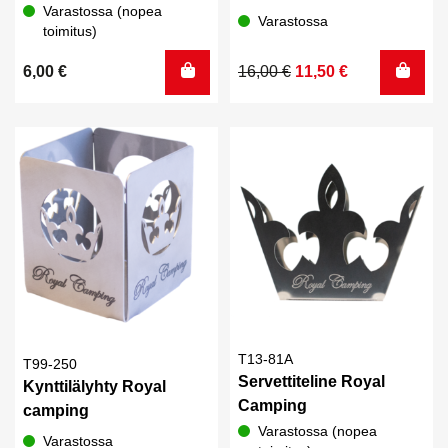
Varastossa (nopea
Varastossa
toimitus)
Alkuperäinen
Nykyinen
6,00
€
16,00
€
11,50
€
hinta
hinta
oli:
on:
16,00 €.
11,50 €.
T13-81A
T99-250
Servettiteline Royal
Kynttilälyhty Royal
Camping
camping
Varastossa (nopea
Varastossa