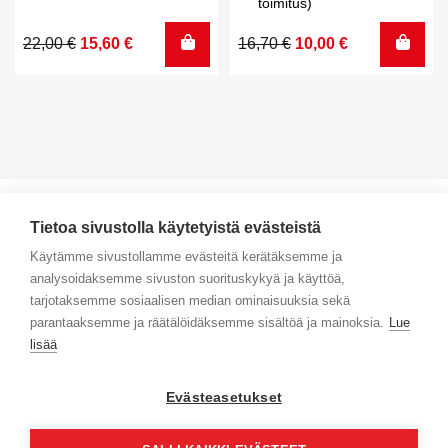
toimitus)
Alkuperäinen
Nykyinen
Alkuperäinen
Nykyinen
22,00
€
15,60
€
16,70
€
10,00
€
hinta
hinta
hinta
hinta
oli:
on:
oli:
on:
22,00 €.
15,60 €.
16,70 €.
10,00 €.
Tietoa sivustolla käytetyistä evästeistä
Käytämme sivustollamme evästeitä kerätäksemme ja
analysoidaksemme sivuston suorituskykyä ja käyttöä,
Yhteystiedot
tarjotaksemme sosiaalisen median ominaisuuksia sekä
parantaaksemme ja räätälöidäksemme sisältöä ja mainoksia.
Lue
Selaa tuotteita
lisää
Verkkokauppa
Evästeasetukset
Maksa turvallisesti