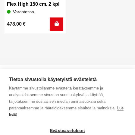
Flex High 150 cm, 2 kpl
Varastossa
478,00
€
Tietoa sivustolla käytetyistä evästeistä
Käytämme sivustollamme evästeitä kerätäksemme ja
analysoidaksemme sivuston suorituskykyä ja käyttöä,
Yhteystiedot
tarjotaksemme sosiaalisen median ominaisuuksia sekä
parantaaksemme ja räätälöidäksemme sisältöä ja mainoksia.
Lue
Selaa tuotteita
lisää
Verkkokauppa
Evästeasetukset