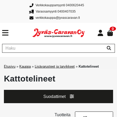
Verkkokauppamyynti 0400620445
Varaosamyynti 0400407035
verkkokauppa@jyvascaravan.fi
0
Etusivu
»
Kauppa
»
Lisävarusteet ja tarvikkeet
»
Kattotelineet
Kattotelineet
Suodattimet
Tuotteita