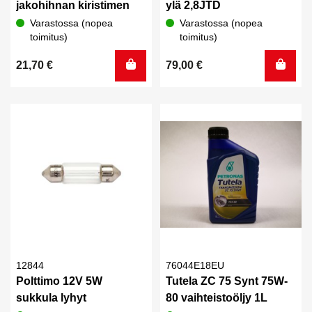
jakohihnan kiristimen
ylä 2,8JTD
Varastossa (nopea
Varastossa (nopea
toimitus)
toimitus)
21,70
€
79,00
€
12844
76044E18EU
Polttimo 12V 5W
Tutela ZC 75 Synt 75W-
sukkula lyhyt
80 vaihteistoöljy 1L