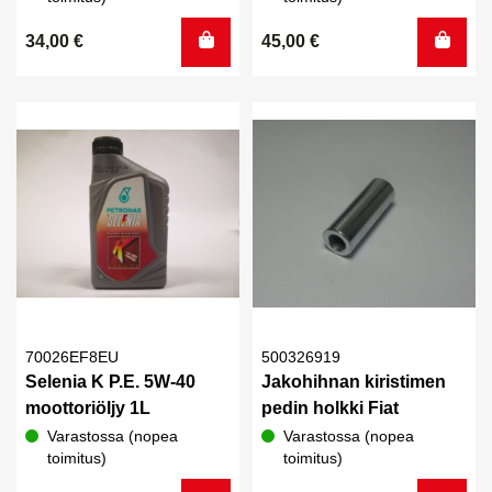
34,00
€
45,00
€
70026EF8EU
500326919
Selenia K P.E. 5W-40
Jakohihnan kiristimen
moottoriöljy 1L
pedin holkki Fiat
Varastossa (nopea
Varastossa (nopea
toimitus)
toimitus)