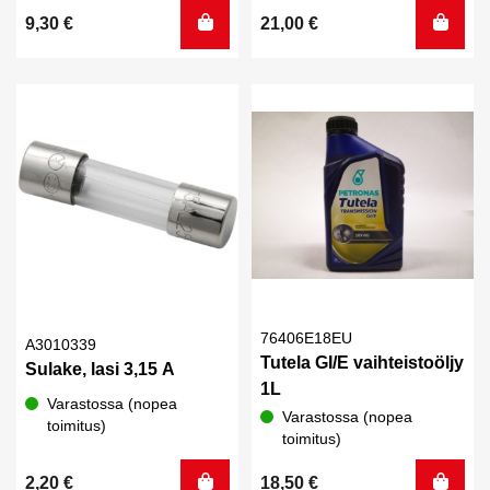
tuotteesta:
9,30
€
21,00
€
5.00
/ 5
76406E18EU
A3010339
Tutela GI/E vaihteistoöljy
Sulake, lasi 3,15 A
1L
Varastossa (nopea
Varastossa (nopea
toimitus)
toimitus)
2,20
€
18,50
€