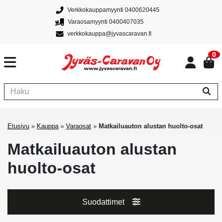
Verkkokauppamyynti 0400620445
Varaosamyynti 0400407035
verkkokauppa@jyvascaravan.fi
0
Etusivu
»
Kauppa
»
Varaosat
»
Matkailuauton alustan huolto-osat
Matkailuauton alustan
huolto-osat
Suodattimet