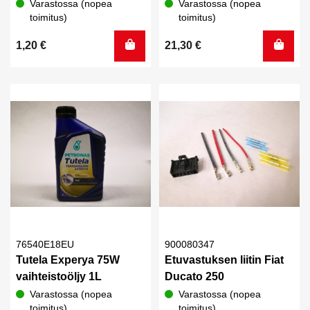
Varastossa (nopea
Varastossa (nopea
toimitus)
toimitus)
1,20
€
21,30
€
76540E18EU
900080347
Tutela Experya 75W
Etuvastuksen liitin Fiat
vaihteistoöljy 1L
Ducato 250
Varastossa (nopea
Varastossa (nopea
toimitus)
toimitus)