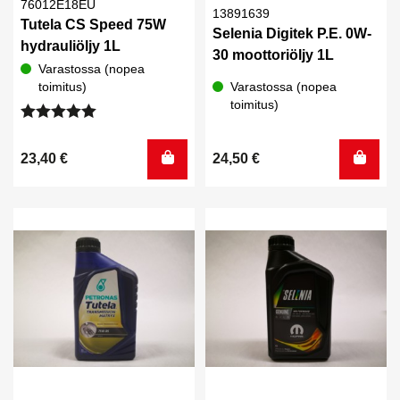
76012E18EU
13891639
Tutela CS Speed 75W
Selenia Digitek P.E. 0W-
hydrauliöljy 1L
30 moottoriöljy 1L
Varastossa (nopea
toimitus)
Varastossa (nopea
toimitus)
Arvostelu
tuotteesta:
23,40
€
24,50
€
5.00
/ 5