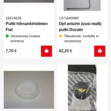
16674635
1371840080
Pultti hihnankiristimen
Dpf anturin (uusi malli)
Fiat
putki Ducato
Varastossa (nopea
Tilaustuote, tuotetta ei
toimitus)
varastossa.
7,70
€
82,25
€