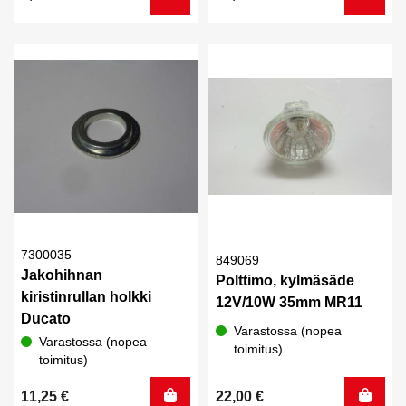
7300035
849069
Jakohihnan
Polttimo, kylmäsäde
kiristinrullan holkki
12V/10W 35mm MR11
Ducato
Varastossa (nopea
Varastossa (nopea
toimitus)
toimitus)
11,25
€
22,00
€