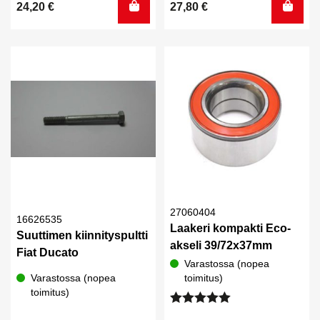
24,20
€
27,80
€
27060404
16626535
Laakeri kompakti Eco-
Suuttimen kiinnityspultti
akseli 39/72x37mm
Fiat Ducato
Varastossa (nopea
Varastossa (nopea
toimitus)
toimitus)
Arvostelu