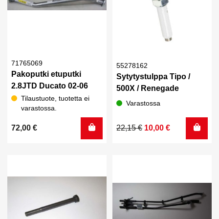
71765069
55278162
Pakoputki etuputki
Sytytystulppa Tipo /
2.8JTD Ducato 02-06
500X / Renegade
Tilaustuote, tuotetta ei
Varastossa
varastossa.
Alkuperäinen
Nykyinen
72,00
€
22,15
€
10,00
€
hinta
hinta
oli:
on:
22,15 €.
10,00 €.