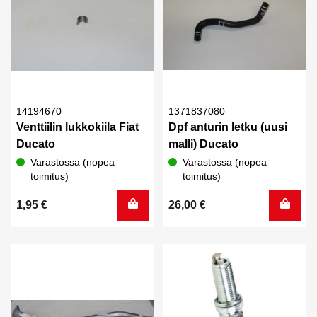
14194670
1371837080
Venttiilin lukkokiila Fiat
Dpf anturin letku (uusi
Ducato
malli) Ducato
Varastossa (nopea
Varastossa (nopea
toimitus)
toimitus)
1,95
€
26,00
€