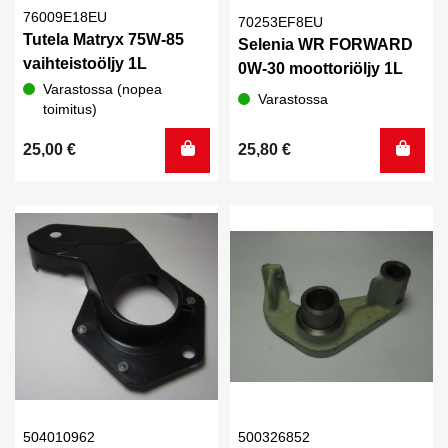
76009E18EU
70253EF8EU
Tutela Matryx 75W-85
Selenia WR FORWARD
vaihteistoöljy 1L
0W-30 moottoriöljy 1L
Varastossa (nopea
Varastossa
toimitus)
25,00
€
25,80
€
504010962
500326852