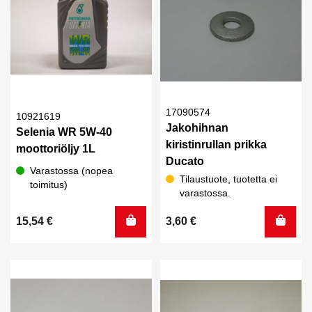
17090574
10921619
Jakohihnan
Selenia WR 5W-40
kiristinrullan prikka
moottoriöljy 1L
Ducato
Varastossa (nopea
Tilaustuote, tuotetta ei
toimitus)
varastossa.
15,54
€
3,60
€