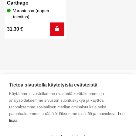
Carthago
Varastossa (nopea
toimitus)
31,30
€
Tietoa sivustolla käytetyistä evästeistä
Käytämme sivustollamme evästeitä kerätäksemme ja
analysoidaksemme sivuston suorituskykyä ja käyttöä,
Yhteystiedot
tarjotaksemme sosiaalisen median ominaisuuksia sekä
parantaaksemme ja räätälöidäksemme sisältöä ja mainoksia.
Lue
Selaa tuotteita
lisää
Verkkokauppa