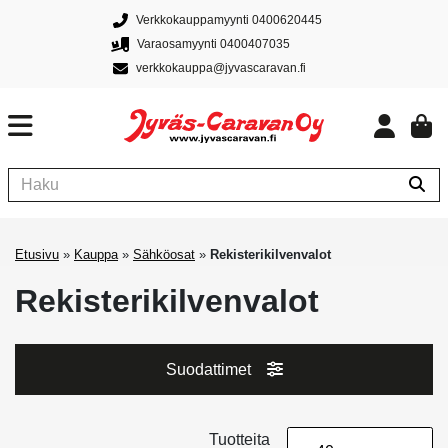
Verkkokauppamyynti 0400620445
Varaosamyynti 0400407035
verkkokauppa@jyvascaravan.fi
Etusivu
»
Kauppa
»
Sähköosat
»
Rekisterikilvenvalot
Rekisterikilvenvalot
Suodattimet
Tuotteita