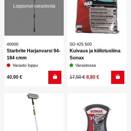
Loppunut varastosta
40000
SO 425 500
Starbrite Harjanvarsi 94-
Kuivaus ja kiillotusliina
184 cmm
Sonax
Varasto loppu
Varastossa
Alkuperäinen
Nykyinen
40,90
€
17,50
€
8,80
€
hinta
hinta
oli:
on:
17,50 €.
8,80 €.