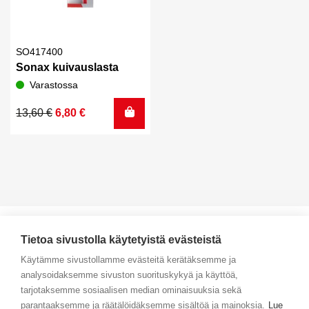
SO417400
Sonax kuivauslasta
Varastossa
Alkuperäinen
Nykyinen
13,60
€
6,80
€
hinta
hinta
oli:
on:
13,60 €.
6,80 €.
Tietoa sivustolla käytetyistä evästeistä
Käytämme sivustollamme evästeitä kerätäksemme ja
analysoidaksemme sivuston suorituskykyä ja käyttöä,
Yhteystiedot
tarjotaksemme sosiaalisen median ominaisuuksia sekä
parantaaksemme ja räätälöidäksemme sisältöä ja mainoksia.
Lue