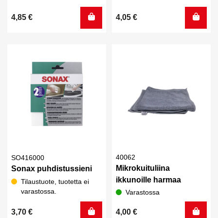
4,85
€
4,05
€
40062
SO416000
Mikrokuituliina
Sonax puhdistussieni
ikkunoille harmaa
Tilaustuote, tuotetta ei
varastossa.
Varastossa
3,70
€
4,00
€