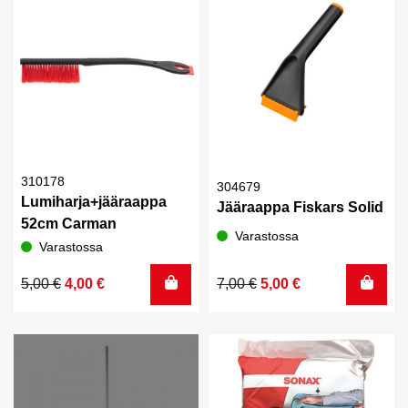
310178
304679
Lumiharja+jääraappa
Jääraappa Fiskars Solid
52cm Carman
Varastossa
Varastossa
Alkuperäinen
Nykyinen
Alkuperäinen
Nykyinen
5,00
€
4,00
€
7,00
€
5,00
€
hinta
hinta
hinta
hinta
oli:
on:
oli:
on:
5,00 €.
4,00 €.
7,00 €.
5,00 €.