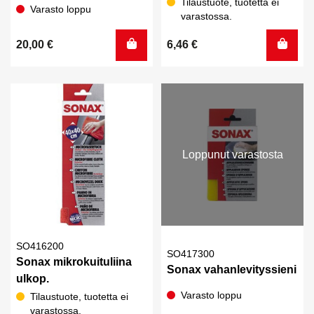
Tilaustuote, tuotetta ei
Varasto loppu
varastossa.
20,00
€
6,46
€
Loppunut varastosta
SO416200
SO417300
Sonax mikrokuituliina
Sonax vahanlevityssieni
ulkop.
Varasto loppu
Tilaustuote, tuotetta ei
varastossa.