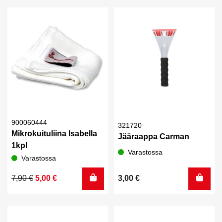
900060444
321720
Mikrokuituliina Isabella
Jääraappa Carman
1kpl
Varastossa
Varastossa
Alkuperäinen
Nykyinen
7,90
€
5,00
€
3,00
€
hinta
hinta
oli:
on:
7,90 €.
5,00 €.