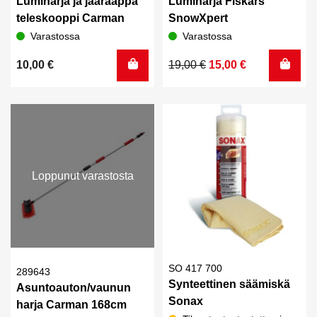
Lumiharja ja jääraappa
Lumiharja Fiskars
teleskooppi Carman
SnowXpert
Varastossa
Varastossa
Alkuperäinen
Nykyinen
10,00
€
19,00
€
15,00
€
hinta
hinta
oli:
on:
19,00 €.
15,00 €.
Loppunut varastosta
SO 417 700
289643
Synteettinen säämiskä
Asuntoauton/vaunun
Sonax
harja Carman 168cm