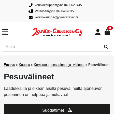
Verkkokauppamyynti 0400620445
Varaosamyynti 0400407035
verkkokauppa@jyvascaravan.fi
0
Etusivu
»
Kauppa
»
Kemikaalit, pesuaineet ja -välineet
»
Pesuvälineet
Pesuvälineet
Laadukkailla ja oikeanlaisilla pesuvälineillä ajoneuvon
peseminen on helppoa ja mukavaa!
Suodattimet