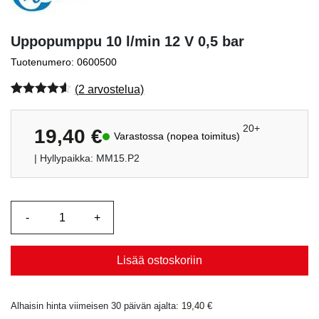
Uppopumppu 10 l/min 12 V 0,5 bar
Tuotenumero: 0600500
(
2
arvostelua)
Arvio
2
4.50
5:stä
perustuen
20+
19,40
€
Varastossa (nopea toimitus)
asiakkaan
arvotukseen.
| Hyllypaikka: MM15.P2
Lisää ostoskoriin
Alhaisin hinta viimeisen 30 päivän ajalta:
19,40
€