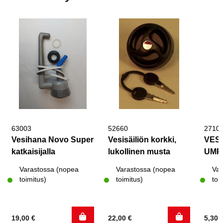
63003
52660
2710
Vesihana Novo Super
Vesisäiliön korkki,
VES
katkaisijalla
lukollinen musta
UMP
Varastossa (nopea
Varastossa (nopea
Var
toimitus)
toimitus)
toi
19,00
€
22,00
€
5,30