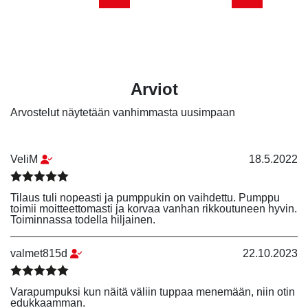
Arviot
Arvostelut näytetään vanhimmasta uusimpaan
VeliM
18.5.2022
Arvostelu tuotteesta:
5
/ 5
Tilaus tuli nopeasti ja pumppukin on vaihdettu. Pumppu
toimii moitteettomasti ja korvaa vanhan rikkoutuneen hyvin.
Toiminnassa todella hiljainen.
valmet815d
22.10.2023
Arvostelu tuotteesta:
4
/ 5
Varapumpuksi kun näitä väliin tuppaa menemään, niin otin
edukkaamman.