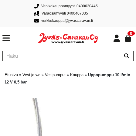
Verkkokauppamyynti 0400620445
Varaosamyynti 0400407035
verkkokauppa@jyvascaravan.fi
0
Etusivu
»
Vesi ja wc
»
Vesipumput
»
Kauppa
»
Uppopumppu 10 l/min
12 V 0,5 bar