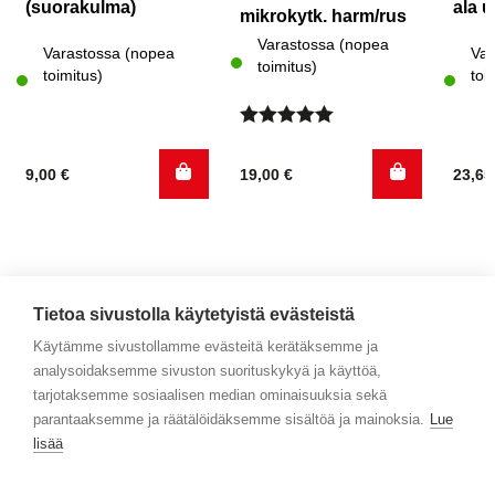
(suorakulma)
ala 
mikrokytk. harm/rus
Varastossa (nopea
Varastossa (nopea
Var
toimitus)
toimitus)
toi
Arvostelu
tuotteesta:
9,00
€
19,00
€
23,6
5.00
/ 5
Tietoa sivustolla käytetyistä evästeistä
Käytämme sivustollamme evästeitä kerätäksemme ja
analysoidaksemme sivuston suorituskykyä ja käyttöä,
Yhteystiedot
tarjotaksemme sosiaalisen median ominaisuuksia sekä
parantaaksemme ja räätälöidäksemme sisältöä ja mainoksia.
Lue
Selaa tuotteita
lisää
Verkkokauppa