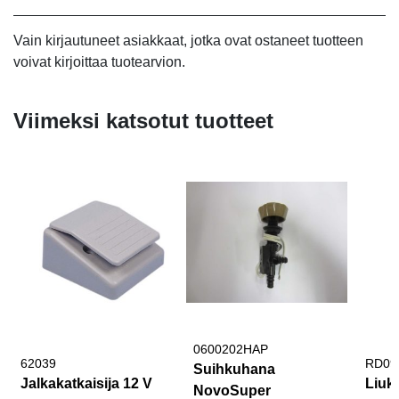
Vain kirjautuneet asiakkaat, jotka ovat ostaneet tuotteen
voivat kirjoittaa tuotearvion.
Viimeksi katsotut tuotteet
0600202HAP
62039
RD09
Suihkuhana
Jalkakatkaisija 12 V
Liuk
NovoSuper