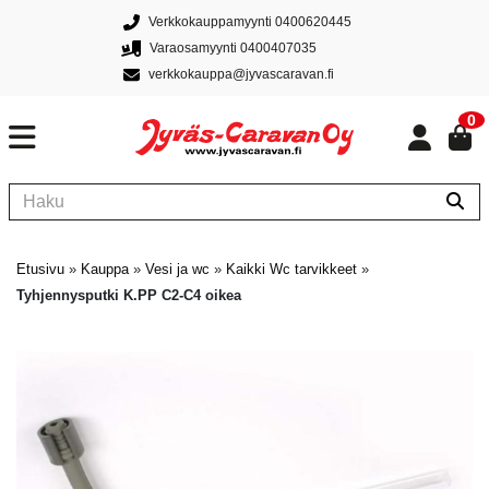
Verkkokauppamyynti 0400620445
Varaosamyynti 0400407035
verkkokauppa@jyvascaravan.fi
0
Etusivu
»
Kauppa
»
Vesi ja wc
»
Kaikki Wc tarvikkeet
»
Tyhjennysputki K.PP C2-C4 oikea