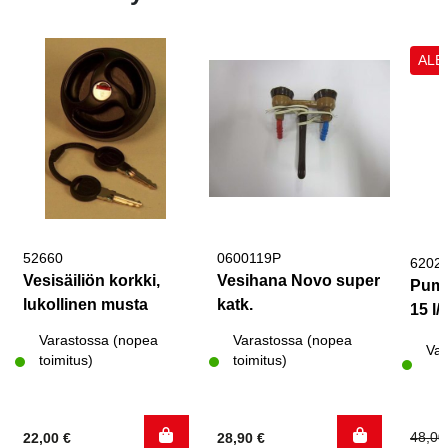
ALE
52660
0600119P
6202
Vesisäiliön korkki,
Vesihana Novo super
Pump
lukollinen musta
katk.
15 l/
Varastossa (nopea
Varastossa (nopea
Var
toimitus)
toimitus)
Alku
Nyky
48,0
22,00
€
28,90
€