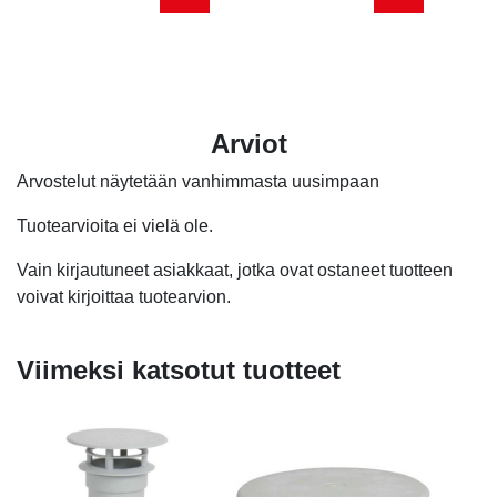
hinta
hinta
oli:
on:
48,00
30,70
Arviot
Arvostelut näytetään vanhimmasta uusimpaan
Tuotearvioita ei vielä ole.
Vain kirjautuneet asiakkaat, jotka ovat ostaneet tuotteen
voivat kirjoittaa tuotearvion.
Viimeksi katsotut tuotteet