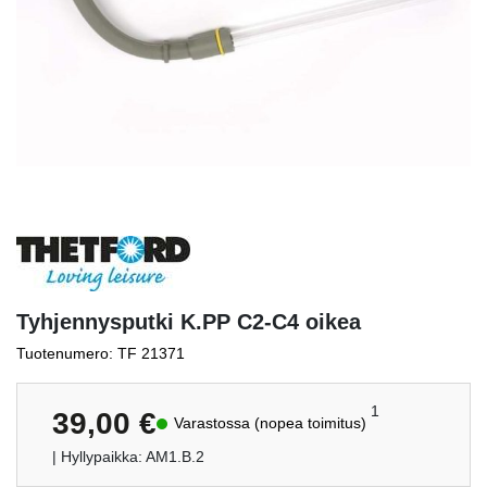
Tyhjennysputki K.PP C2-C4 oikea
Tuotenumero: TF 21371
1
39,00
€
Varastossa (nopea toimitus)
| Hyllypaikka: AM1.B.2