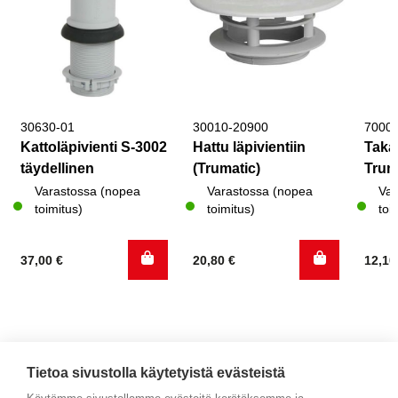
30630-01
30010-20900
7000
Kattoläpivienti S-3002
Hattu läpivientiin
Takai
täydellinen
(Trumatic)
Tru
Varastossa (nopea
Varastossa (nopea
Var
toimitus)
toimitus)
toi
37,00
€
20,80
€
12,1
Tietoa sivustolla käytetyistä evästeistä