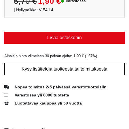
5,70
€
1,90
€
Varastossa
hinta
hinta
| Hyllypaikka: V E4 L4
oli:
on:
5,70 €.
1,90 €.
Lisää ostoskoriin
Alhaisin hinta viimeisen 30 päivän ajalta:
1,90
€
(−
67
%)
Kysy lisätietoja tuotteesta tai toimituksesta
Nopea toimitus 2-5 päivässä varastotuotteisiin
Varastossa yli 8000 tuotetta
Luotettavaa kauppaa yli 50 vuotta