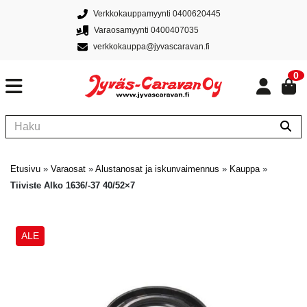
Verkkokauppamyynti 0400620445
Varaosamyynti 0400407035
verkkokauppa@jyvascaravan.fi
0
Etusivu
»
Varaosat
»
Alustanosat ja iskunvaimennus
»
Kauppa
»
Tiiviste Alko 1636/-37 40/52×7
ALE