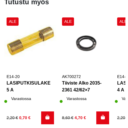
Tutustu myös
ALE
ALE
ALE
E14-20
AK700272
E14-
LASIPUTKISULAKE
Tiiviste Alko 2035-
LAS
5 A
2361 42/62×7
4 A
Varastossa
Varastossa
Var
Alkuperäinen
Nykyinen
Alkuperäinen
Nykyinen
Alku
Nyky
2,20
€
0,70
€
8,60
€
4,70
€
2,20
hinta
hinta
hinta
hinta
hinta
hinta