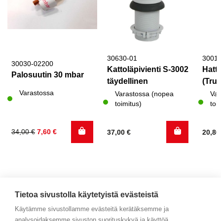
30630-01
3001
30030-02200
Kattoläpivienti S-3002
Hattu
Palosuutin 30 mbar
täydellinen
(Trum
Varastossa
Varastossa (nopea
Var
toimitus)
toi
Alkuperäinen
Nykyinen
34,00
€
7,60
€
37,00
€
20,8
hinta
hinta
oli:
on:
34,00 €.
7,60 €.
Tietoa sivustolla käytetyistä evästeistä
Käytämme sivustollamme evästeitä kerätäksemme ja
analysoidaksemme sivuston suorituskykyä ja käyttöä,