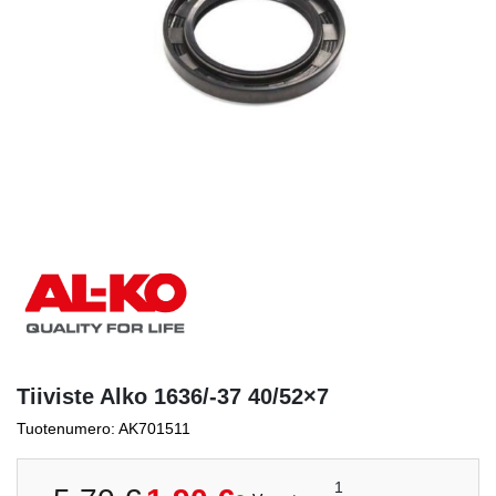
Tiiviste Alko 1636/-37 40/52×7
Tuotenumero: AK701511
Alkuperäinen
Nykyinen
1