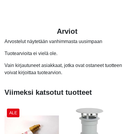
oli:
on:
oli:
on:
oli:
on:
2,20 €.
0,70 €.
8,60 €.
4,70 €.
2,20 
2,10 
Arviot
Arvostelut näytetään vanhimmasta uusimpaan
Tuotearvioita ei vielä ole.
Vain kirjautuneet asiakkaat, jotka ovat ostaneet tuotteen
voivat kirjoittaa tuotearvion.
Viimeksi katsotut tuotteet
ALE