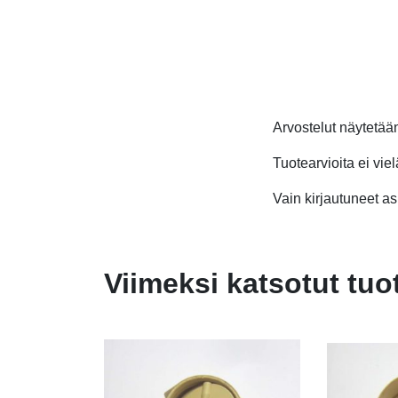
0,90 €.
0,40 €.
Arvostelut näytetä
Tuotearvioita ei viel
Vain kirjautuneet asi
Viimeksi katsotut tuo