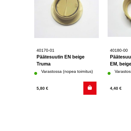
40170-01
40180-00
Päätesuutin EN beige
Päätesuut
Truma
EM, beig
Varastossa (nopea toimitus)
Varastos
5,80
€
4,40
€