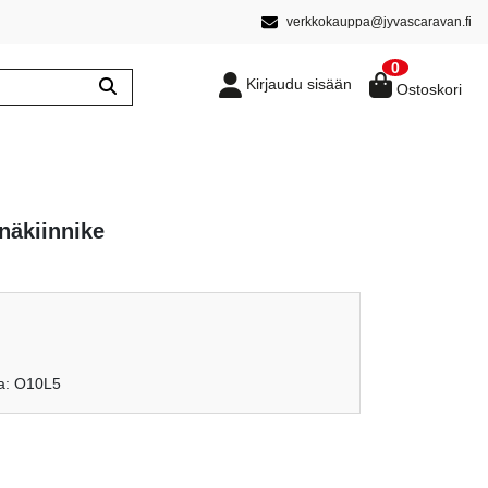
verkkokauppa@jyvascaravan.fi
0
Kirjaudu sisään
Ostoskori
näkiinnike
en
ykyinen
inta
n:
ka: O10L5
,80 €.