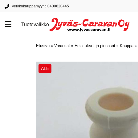
Verkkokauppamyynti 0400620445
Tuotevalikko
Tuotemerkit
Etusivu
»
Varaosat
»
Heloitukset ja pienosat
»
Kauppa
»
ALE