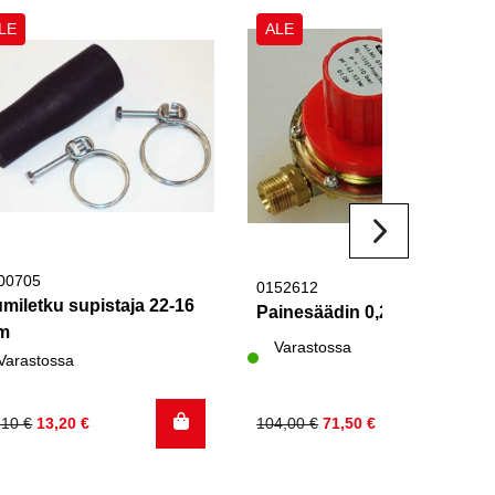
LE
ALE
00705
0152612
miletku supistaja 22-16
Painesäädin 0,2-0,5 bar KV
m
Varastossa
Varastossa
kuperäinen
kyinen
Alkuperäinen
Nykyinen
,10
€
13,20
€
104,00
€
71,50
€
nta
nta
hinta
hinta
:
:
oli:
on: