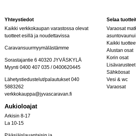
Yhteystiedot
Selaa tuottei
Kaikki verkkokaupan varastossa olevat
Varaosat matk
tuotteet esillä ja noudettavissa
asuntovaunui
Kaikki tuottee
Caravansuurmyymälästämme
Alustan osat
Korin osat
Sorastajantie 6 40320 JYVÄSKYLÄ
Lisävarusteet 
Myynti 0400 407 035 / 0400620445
Sähköosat
Lähetystiedustelut/palautukset 040
Vesi & wc
5883262
Varaosat
verkkokauppa@jyvascaravan.fi
Aukioloajat
Arkisin 8-17
La 10-15
Pääsiäislauantaisin ja