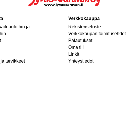
ta
Verkkokauppa
ailuautoihin ja
Rekisteriseloste
hin
Verkkokaupan toimitusehdot
t
Palautukset
Oma tili
Linkit
ja tarvikkeet
Yhteystiedot