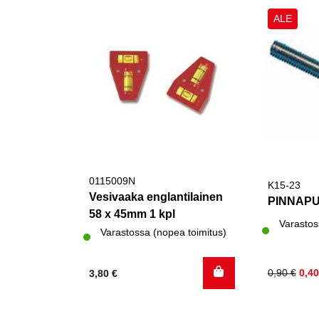
ALE
0115009N
K15-23
Vesivaaka englantilainen
PINNAPU
58 x 45mm 1 kpl
Varastos
Varastossa (nopea toimitus)
Alkuperä
Nykyinen
0,90
€
0,4
3,80
€
hinta
hinta
oli:
on: