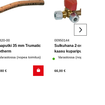
320-00
00950144
maputki 35 mm Trumatic
Sulkuhana 2-osainen
otherm
kaasu kupariputkelle
Varastossa (nopea toimitus)
Varastossa (nopea toimitus)
,80
€
66,00
€