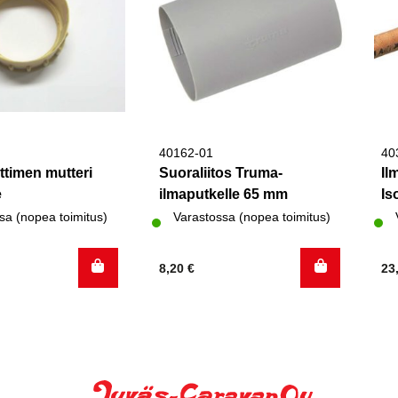
40162-01
40
timen mutteri
Suoraliitos Truma-
Il
e
ilmaputkelle 65 mm
Is
sa (nopea toimitus)
Varastossa (nopea toimitus)
8,20
€
23