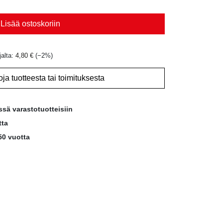
Lisää ostoskoriin
jalta:
4,80
€
(−
2
%)
oja tuotteesta tai toimituksesta
ssä varastotuotteisiin
tta
50 vuotta