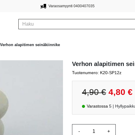
Varaosamyynti 0400407035
Verhon alapitimen seinäkiinnike
Verhon alapitimen sei
Tuotenumero: K20-SP12z
Alkuperäin
N
4,90
€
4,80
€
hinta
h
oli:
o
Varastossa
5
| Hyllypaik
4,90 €.
4