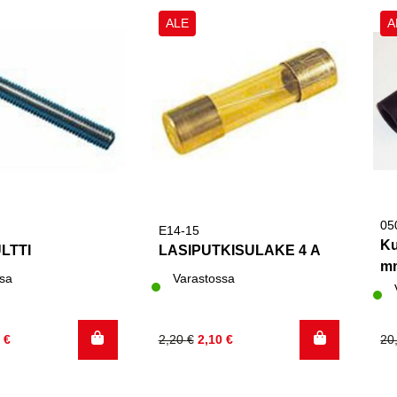
ALE
A
05
E14-15
Ku
LTTI
LASIPUTKISULAKE 4 A
m
sa
Varastossa
inen
Alkuperäinen
Nykyinen
Al
Ny
0
€
2,20
€
2,10
€
20
hinta
hinta
hi
hi
oli:
on:
oli
on