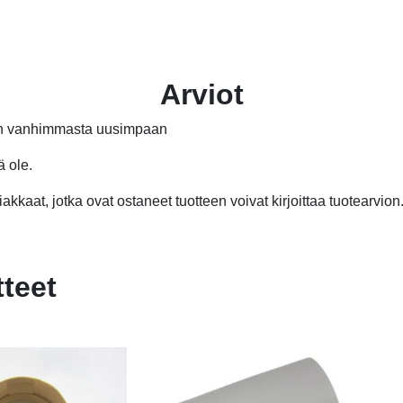
2,20 €.
2,10 €.
20
13
Arviot
än vanhimmasta uusimpaan
ä ole.
akkaat, jotka ovat ostaneet tuotteen voivat kirjoittaa tuotearvion
tteet