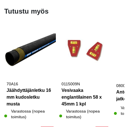
Tutustu myös
70A16
0115009N
0800
Jäähdyttäjänletku 16
Vesivaaka
Ante
mm kudosletku
englantilainen 58 x
jatk
musta
45mm 1 kpl
Var
Varastossa (nopea
Varastossa (nopea
toi
toimitus)
toimitus)