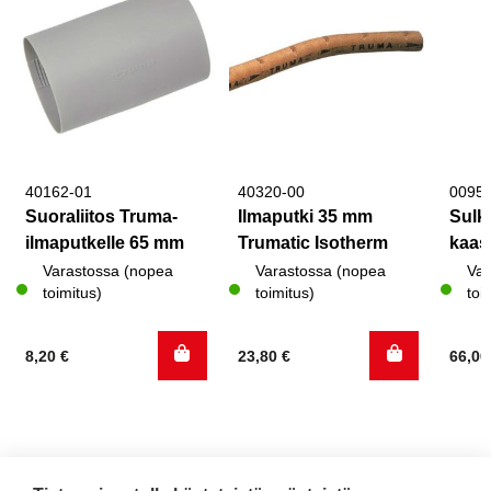
40162-01
40320-00
0095
Suoraliitos Truma-
Ilmaputki 35 mm
Sulk
ilmaputkelle 65 mm
Trumatic Isotherm
kaas
Varastossa (nopea
Varastossa (nopea
Var
toimitus)
toimitus)
toi
8,20
€
23,80
€
66,0