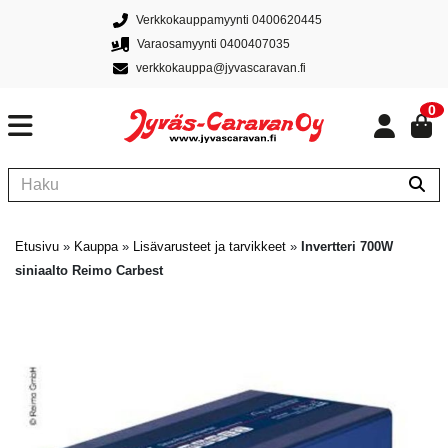
Verkkokauppamyynti 0400620445
Varaosamyynti 0400407035
verkkokauppa@jyvascaravan.fi
0
Etusivu
»
Kauppa
»
Lisävarusteet ja tarvikkeet
»
Invertteri 700W
siniaalto Reimo Carbest