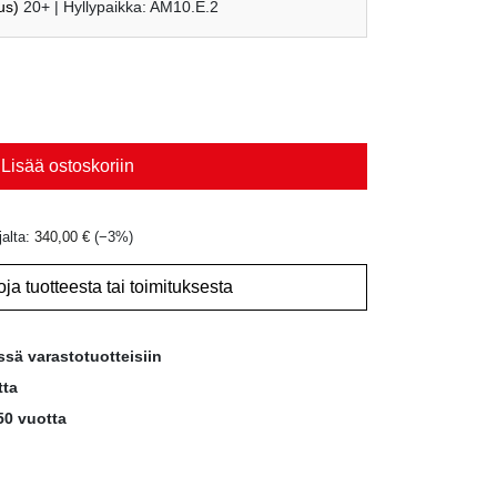
us)
20+
| Hyllypaikka: AM10.E.2
€.
340,00 €.
Lisää ostoskoriin
jalta:
340,00
€
(−
3
%)
oja tuotteesta tai toimituksesta
ssä varastotuotteisiin
tta
50 vuotta