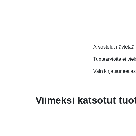
5,70 €.
1,90 €.
43,50 €.
25,00 €.
Arvostelut näytetä
Tuotearvioita ei viel
Vain kirjautuneet asi
Viimeksi katsotut tuo