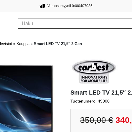
Varaosamyynti 0400407035
levisiot
»
Kauppa
»
Smart LED TV 21,5″ 2.Gen
Smart LED TV 21,5″ 2
Tuotenumero: 49900
Alkupe
350,00
€
340
hinta
oli: