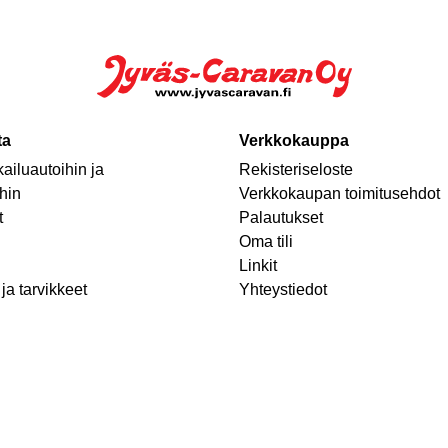
ta
Verkkokauppa
ailuautoihin ja
Rekisteriseloste
hin
Verkkokaupan toimitusehdot
t
Palautukset
Oma tili
Linkit
ja tarvikkeet
Yhteystiedot