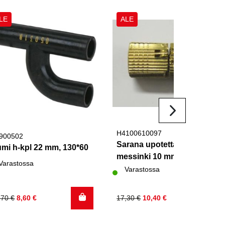
LE
ALE
H4100610097
900502
Sarana upotettava
mi h-kpl 22 mm, 130*60
messinki 10 mm
Varastossa
Varastossa
kuperäinen
kyinen
Alkuperäinen
Nykyinen
,70
€
8,60
€
17,30
€
10,40
€
nta
nta
hinta
hinta
:
:
oli:
on: