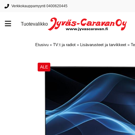
Verkkokauppamyynti 0400620445
Tuotevalikko
Tuotemerkit
Etusivu
»
TV:t ja radiot
»
Lisävarusteet ja tarvikkeet
»
Te
ALE