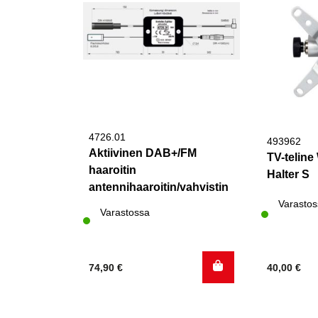
4726.01
493962
Aktiivinen DAB+/FM
TV-teline
haaroitin
Halter S
antennihaaroitin/vahvistin
Varastos
Varastossa
74,90
€
40,00
€