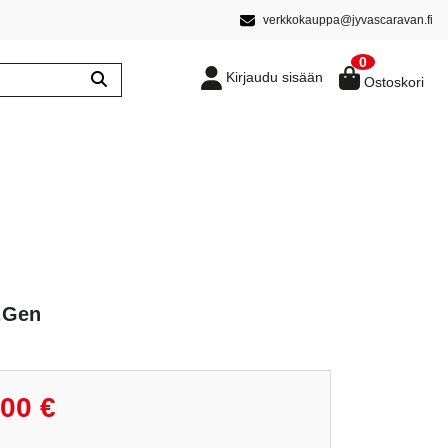
verkkokauppa@jyvascaravan.fi
0
Kirjaudu sisään
Ostoskori
.Gen
räinen
Nykyinen
,00
€
hinta
on: