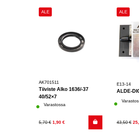
ALE
ALE
AK701511
E13-14
Tiiviste Alko 1636/-37
ALDE-DI
40/52×7
Varastos
Varastossa
Alkuperäinen
Nykyinen
Alkuperä
Nykyinen
5,70
€
1,90
€
43,50
€
25
hinta
hinta
hinta
hinta
oli:
on:
oli:
on: