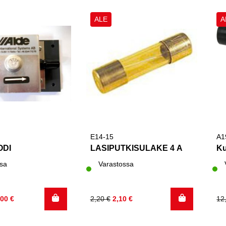
ALE
A
E14-15
A1
ODI
LASIPUTKISULAKE 4 A
Ku
sa
Varastossa
inen
Alkuperäinen
Nykyinen
Al
Ny
,00
€
2,20
€
2,10
€
12
hinta
hinta
hi
hi
oli:
on:
oli
on