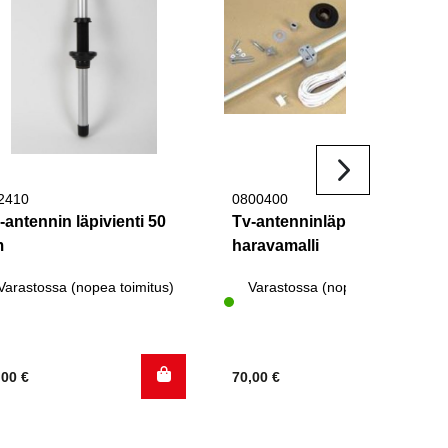
2410
0800400
-antennin läpivienti 50
Tv-antenninläpivienti
m
haravamalli
Varastossa (nopea toimitus)
Varastossa (nopea toimitus)
,00
€
70,00
€