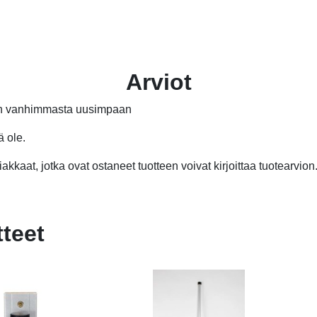
2,20 €.
2,10 €.
12
8,
Arviot
än vanhimmasta uusimpaan
ä ole.
akkaat, jotka ovat ostaneet tuotteen voivat kirjoittaa tuotearvion
tteet