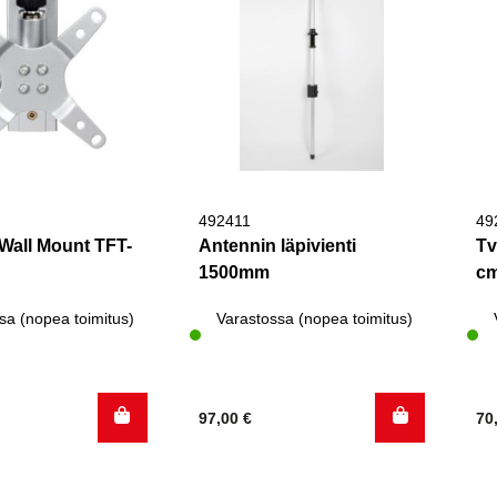
492411
49
 Wall Mount TFT-
Antennin läpivienti
Tv
1500mm
c
sa (nopea toimitus)
Varastossa (nopea toimitus)
97,00
€
70