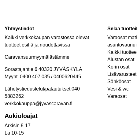
Yhteystiedot
Selaa tuottei
Kaikki verkkokaupan varastossa olevat
Varaosat matk
tuotteet esillä ja noudettavissa
asuntovaunui
Kaikki tuottee
Caravansuurmyymälästämme
Alustan osat
Korin osat
Sorastajantie 6 40320 JYVÄSKYLÄ
Lisävarusteet 
Myynti 0400 407 035 / 0400620445
Sähköosat
Lähetystiedustelut/palautukset 040
Vesi & wc
5883262
Varaosat
verkkokauppa@jyvascaravan.fi
Aukioloajat
Arkisin 8-17
La 10-15