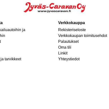
ta
Verkkokauppa
ailuautoihin ja
Rekisteriseloste
hin
Verkkokaupan toimitusehdot
t
Palautukset
Oma tili
Linkit
ja tarvikkeet
Yhteystiedot