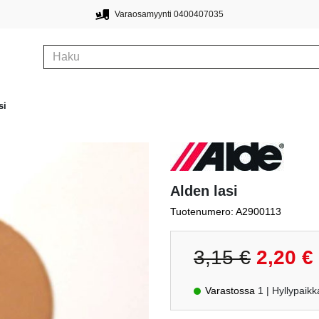
Varaosamyynti 0400407035
si
Alden lasi
Tuotenumero: A2900113
Alkuperäin
N
3,15
€
2,20
€
hinta
h
oli:
o
Varastossa
1
| Hyllypaik
3,15 €.
2