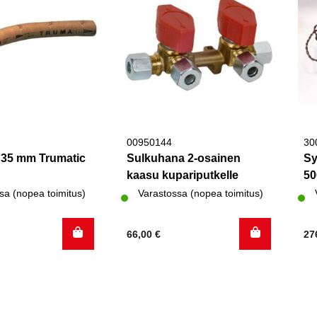
00950144
30
i 35 mm Trumatic
Sulkuhana 2-osainen
Sy
kaasu kupariputkelle
50
sa (nopea toimitus)
Varastossa (nopea toimitus)
66,00
€
27