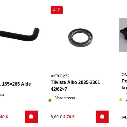
ALE
OM
AK700272
Po
Tiiviste Alko 2035-2361
 165×265 Alde
ko
42/62×7
sa
Varastossa
inen
Alkuperäinen
Nykyinen
,40
€
8,60
€
4,70
€
64
hinta
hinta