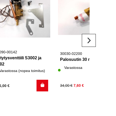
090-00142
30030-02200
tytysventtiili S3002 ja
Palosuutin 30 mbar
02
Varastossa
Varastossa (nopea toimitus)
Alkuperäinen
Nykyinen
34,00
€
7,60
€
6,00
€
hinta
hinta
oli:
on:
34,00 €.
7,60 €.