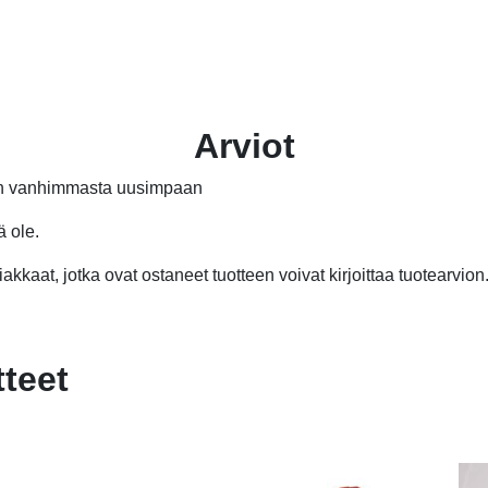
oli:
on:
8,60 €.
4,70 €.
Arviot
än vanhimmasta uusimpaan
ä ole.
akkaat, jotka ovat ostaneet tuotteen voivat kirjoittaa tuotearvion
tteet