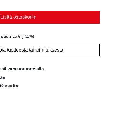
Lisää ostoskoriin
jalta:
2,15
€
(−
32
%)
oja tuotteesta tai toimituksesta
ssä varastotuotteisiin
tta
50 vuotta