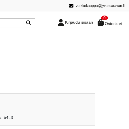
verkkokauppa@jyvascaravan.fi
0
Kirjaudu sisään
Ostoskori
en
ykyinen
inta
n:
ka: b4L3
,20 €.