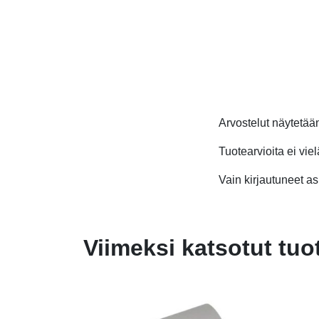
oli:
on:
oli:
on:
2,70 €.
2,00 €.
19,00 €.
11,40 €.
Arvostelut näytetä
Tuotearvioita ei viel
Vain kirjautuneet asi
Viimeksi katsotut tuo