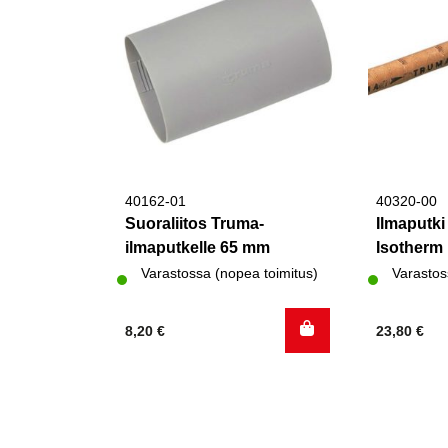
40162-01
40320-00
Suoraliitos Truma-
Ilmaputk
ilmaputkelle 65 mm
Isotherm
Varastossa (nopea toimitus)
Varastos
8,20
€
23,80
€