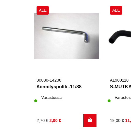
ALE
ALE
30030-14200
A1900110
Kiinnityspultti -11/88
S-MUTKA
Varastossa
Varastos
Alkuperäinen
Nykyinen
Alkuperä
Nykyinen
2,70
€
2,00
€
19,00
€
11
hinta
hinta
hinta
hinta