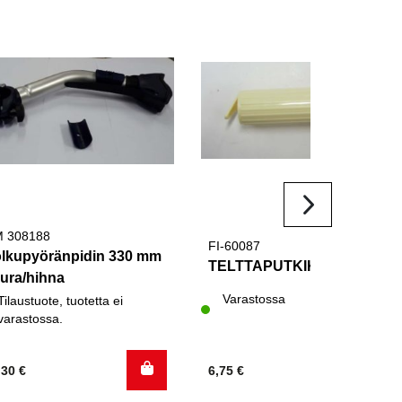
 308188
FI-60087
lkupyöränpidin 330 mm
TELTTAPUTKIKIINNIKE
ura/hihna
Varastossa
Tilaustuote, tuotetta ei
varastossa.
,30
€
6,75
€