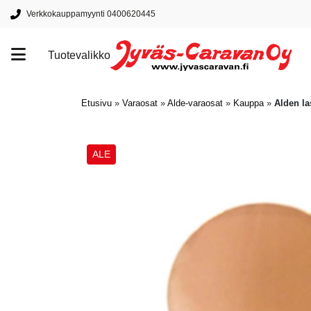
Verkkokauppamyynti 0400620445
Tuotevalikko
Tuotemerkit
Etusivu
»
Varaosat
»
Alde-varaosat
»
Kauppa
»
Alden la
ALE