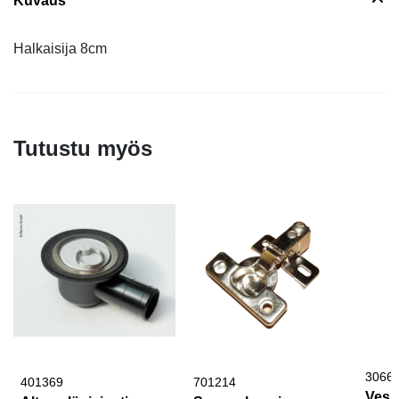
Kuvaus
Halkaisija 8cm
Tutustu myös
3066
401369
701214
Vesi