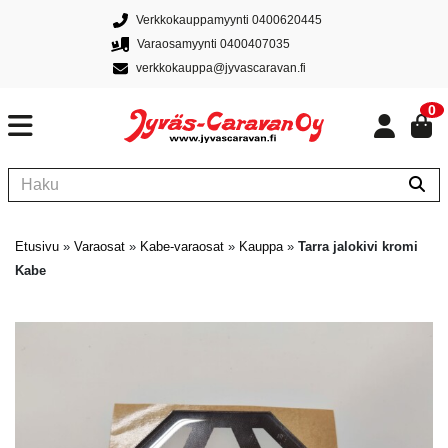
Verkkokauppamyynti 0400620445
Varaosamyynti 0400407035
verkkokauppa@jyvascaravan.fi
0
Etusivu
»
Varaosat
»
Kabe-varaosat
»
Kauppa
»
Tarra jalokivi kromi
Kabe