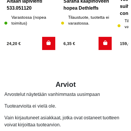
Altaan läpivienti
Sarana kaapinoveen
suih
533.051120
hopea Dethleffs
conc
Varastossa (nopea
Tilaustuote, tuotetta ei
Til
toimitus)
varastossa.
var
24,20
€
6,35
€
159,
Arviot
Arvostelut näytetään vanhimmasta uusimpaan
Tuotearvioita ei vielä ole.
Vain kirjautuneet asiakkaat, jotka ovat ostaneet tuotteen
voivat kirjoittaa tuotearvion.