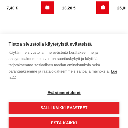
7,40
€
13,20
€
25,0
Tietoa sivustolla käytetyistä evästeistä
Käytämme sivustollamme evästeitä kerätäksemme ja
analysoidaksemme sivuston suorituskykyä ja käyttöä,
Yhteystiedot
tarjotaksemme sosiaalisen median ominaisuuksia sekä
parantaaksemme ja räätälöidäksemme sisältöä ja mainoksia.
Lue
Selaa tuotteita
lisää
Verkkokauppa
Evästeasetukset
Maksa turvallisesti
SALLI KAIKKI EVÄSTEET
ESTÄ KAIKKI
© Jyväs-Caravan 2026