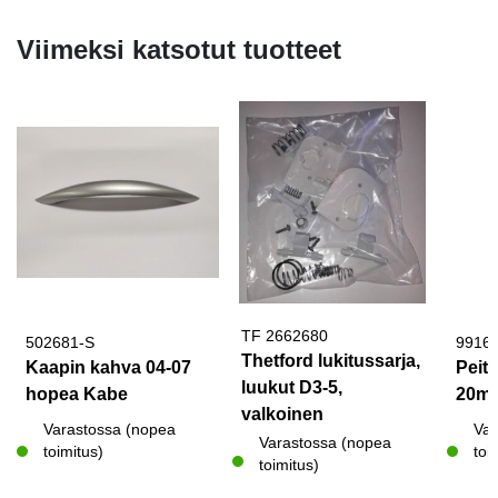
Viimeksi katsotut tuotteet
TF 2662680
502681-S
9916
Thetford lukitussarja,
Kaapin kahva 04-07
Peit
luukut D3-5,
hopea Kabe
20m
valkoinen
Varastossa (nopea
Var
Varastossa (nopea
toimitus)
toi
toimitus)