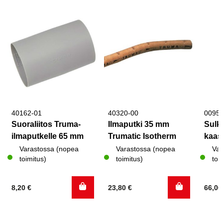
40162-01
40320-00
0095
Suoraliitos Truma-
Ilmaputki 35 mm
Sulk
ilmaputkelle 65 mm
Trumatic Isotherm
kaas
Varastossa (nopea
Varastossa (nopea
Var
toimitus)
toimitus)
toi
8,20
€
23,80
€
66,0