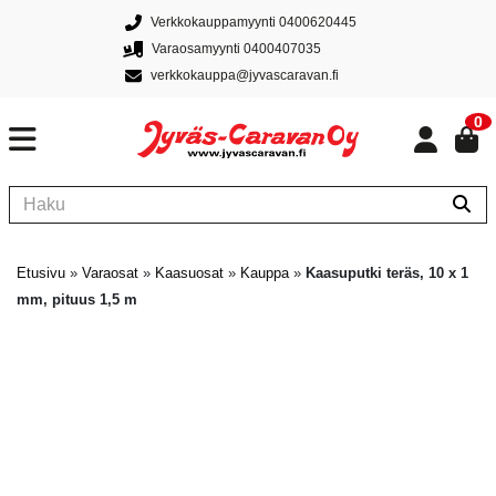
Verkkokauppamyynti 0400620445
Varaosamyynti 0400407035
verkkokauppa@jyvascaravan.fi
0
Etusivu
»
Varaosat
»
Kaasuosat
»
Kauppa
»
Kaasuputki teräs, 10 x 1
mm, pituus 1,5 m