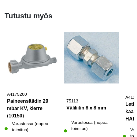
Tutustu myös
A4175200
A411
Paineensäädin 29
75113
Letk
Väliliitin 8 x 8 mm
mbar KV, kierre
kaas
(10150)
HAR
Varastossa (nopea
Varastossa (nopea
toimitus)
toimitus)
Var
toi