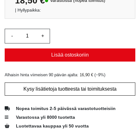
18,50
€
Varastossa (nopea toimitus)
| Hyllypaikka:
Lisää ostoskoriin
Alhaisin hinta viimeisen 90 päivän ajalta:
16,90
€
(−
9
%)
Kysy lisätietoja tuotteesta tai toimituksesta
Nopea toimitus 2-5 päivässä varastotuotteisiin
Varastossa yli 8000 tuotetta
Luotettavaa kauppaa yli 50 vuotta