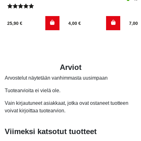
Arvostelu
tuotteesta:
25,90
€
4,00
€
7,00
5.00
/ 5
Arviot
Arvostelut näytetään vanhimmasta uusimpaan
Tuotearvioita ei vielä ole.
Vain kirjautuneet asiakkaat, jotka ovat ostaneet tuotteen
voivat kirjoittaa tuotearvion.
Viimeksi katsotut tuotteet