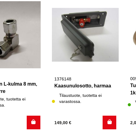
00
1376148
in L-kulma 8 mm,
Tu
Kaasunulosotto, harmaa
rre
1k
Tilaustuote, tuotetta ei
te, tuotetta ei
varastossa.
sa.
149,00
€
2,