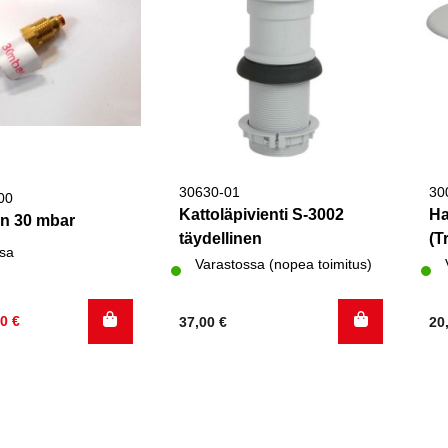
30630-01
30
00
Kattoläpivienti S-3002
Ha
in 30 mbar
täydellinen
(T
sa
Varastossa (nopea toimitus)
inen
60
€
37,00
€
20