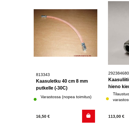
292384680
813343
Kaasuliit
Kaasuletku 40 cm 8 mm
hieno kie
putkelle (-30C)
Tilaustuo
Varastossa (nopea toimitus)
varastos
16,50
€
113,00
€