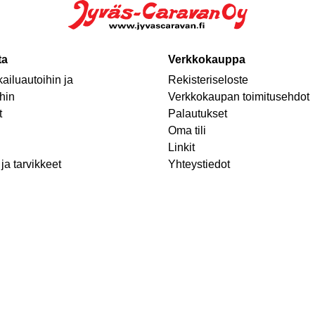
ta
Verkkokauppa
ailuautoihin ja
Rekisteriseloste
hin
Verkkokaupan toimitusehdot
t
Palautukset
Oma tili
Linkit
ja tarvikkeet
Yhteystiedot