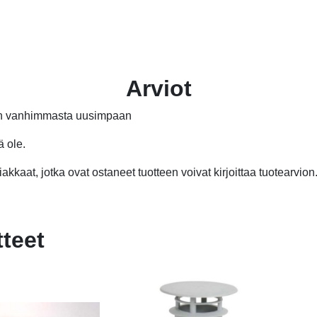
Arviot
än vanhimmasta uusimpaan
ä ole.
akkaat, jotka ovat ostaneet tuotteen voivat kirjoittaa tuotearvion
tteet