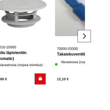
010-20900
70000-03300
ttu läpivientiin
Takaiskuventtiili Truma
rumatic)
Varastossa (nopea toimitus)
Varastossa (nopea toimitus)
,80
€
12,10
€