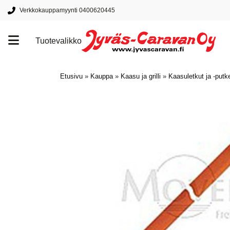
Verkkokauppamyynti 0400620445
Tuotevalikko
Tuotemerkit
Etusivu
»
Kauppa
»
Kaasu ja grilli
»
Kaasuletkut ja -putk