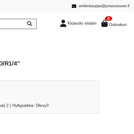
verkkokauppa@jyvascaravan.fi
0
Kirjaudu sisään
Ostoskori
D/R1/4"
us)
2
| Hyllypaikka: Dlevy3