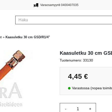
Varaosamyynti 0400407035
et
»
Kaasuletku 30 cm GSD/R1/4"
Kaasuletku 30 cm GS
Tuotenumero: 33130
4,45
€
Varastossa (nopea toimit