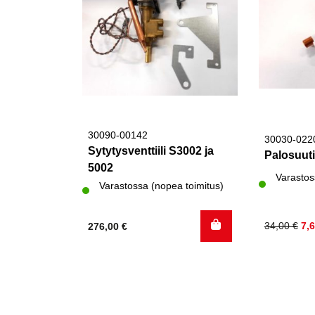
30090-00142
30030-022
Sytytysventtiili S3002 ja
Palosuut
5002
Varastos
Varastossa (nopea toimitus)
Alkuperä
Nykyinen
34,00
€
7,
276,00
€
hinta
hinta
oli:
on:
34,00 €.
7,60 €.