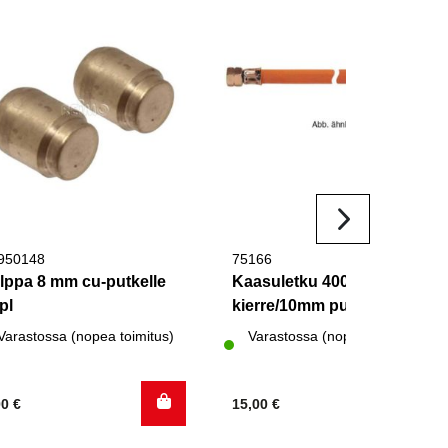
950148
75166
lppa 8 mm cu-putkelle
Kaasuletku 400 mm 1/4
pl
kierre/10mm putki
Varastossa (nopea toimitus)
Varastossa (nopea toimitus)
00
€
15,00
€