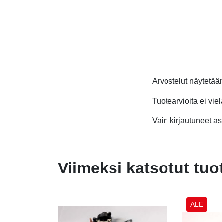
Arvostelut näytetä
Tuotearvioita ei viel
Vain kirjautuneet asi
Viimeksi katsotut tuo
ALE