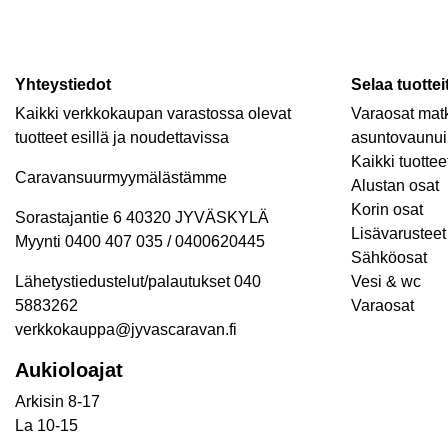
Yhteystiedot
Selaa tuottei
Kaikki verkkokaupan varastossa olevat
Varaosat matk
tuotteet esillä ja noudettavissa
asuntovaunui
Kaikki tuottee
Caravansuurmyymälästämme
Alustan osat
Korin osat
Sorastajantie 6 40320 JYVÄSKYLÄ
Lisävarusteet 
Myynti 0400 407 035 / 0400620445
Sähköosat
Lähetystiedustelut/palautukset 040
Vesi & wc
5883262
Varaosat
verkkokauppa@jyvascaravan.fi
Aukioloajat
Arkisin 8-17
La 10-15