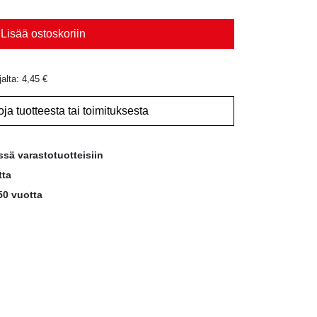
Lisää ostoskoriin
jalta:
4,45
€
oja tuotteesta tai toimituksesta
ssä varastotuotteisiin
tta
50 vuotta