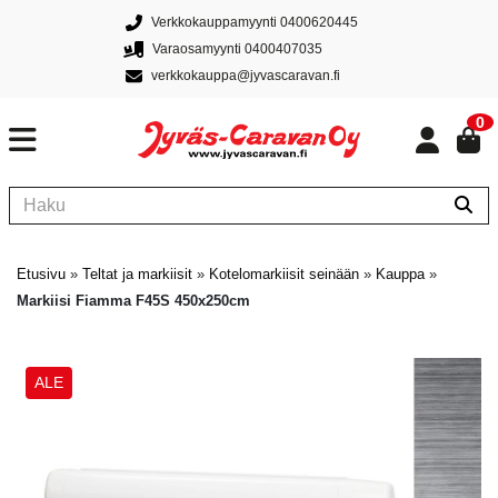
Verkkokauppamyynti 0400620445
Varaosamyynti 0400407035
verkkokauppa@jyvascaravan.fi
0
Etusivu
»
Teltat ja markiisit
»
Kotelomarkiisit seinään
»
Kauppa
»
Markiisi Fiamma F45S 450x250cm
ALE