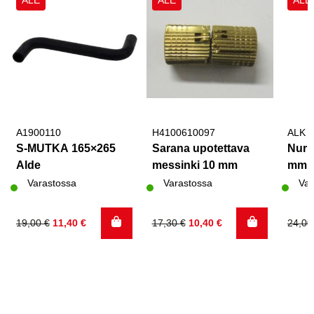
ALE
ALE
ALE
A1900110
H4100610097
ALK 
S-MUTKA 165×265
Sarana upotettava
Nurk
Alde
messinki 10 mm
mm, 
Varastossa
Varastossa
Var
Alkuperäinen
Nykyinen
Alkuperäinen
Nykyinen
Alku
Nyky
19,00
€
11,40
€
17,30
€
10,40
€
24,0
hinta
hinta
hinta
hinta
hinta
hinta
oli:
on:
oli:
on:
oli:
on:
19,00 €.
11,40 €.
17,30 €.
10,40 €.
24,00
13,80