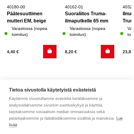
40180-00
40162-01
4032
Päätesuuttimen
Suoraliitos Truma-
Ilma
mutteri EM, beige
ilmaputkelle 65 mm
Trum
Varastossa (nopea
Varastossa (nopea
Var
toimitus)
toimitus)
toi
4,40
€
8,20
€
23,8
Tietoa sivustolla käytetyistä evästeistä
Käytämme sivustollamme evästeitä kerätäksemme ja
analysoidaksemme sivuston suorituskykyä ja käyttöä,
Yhteystiedot
tarjotaksemme sosiaalisen median ominaisuuksia sekä
parantaaksemme ja räätälöidäksemme sisältöä ja mainoksia.
Lue
Selaa tuotteita
lisää