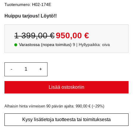
Tuotenumero: H02-174E
Huippu tarjous! Löytö!!
Alkuperäinen
Nykyinen
1 399,00
€
950,00
€
hinta
hinta
Varastossa (nopea toimitus)
9
| Hyllypaikka: oiva
oli:
on:
1
950,00 €.
399,00 €.
Lisää ostoskoriin
Alhaisin hinta viimeisen 90 päivän ajalta:
990,00
€
(−
29
%)
Kysy lisätietoja tuotteesta tai toimituksesta