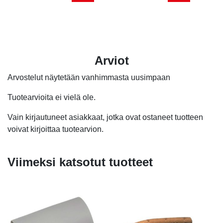
hinta
hinta
oli:
on:
3,80 
1,70 
Arviot
Arvostelut näytetään vanhimmasta uusimpaan
Tuotearvioita ei vielä ole.
Vain kirjautuneet asiakkaat, jotka ovat ostaneet tuotteen
voivat kirjoittaa tuotearvion.
Viimeksi katsotut tuotteet