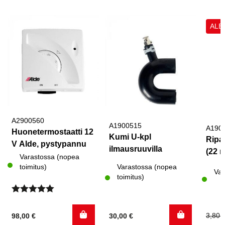
ALE
A2900560
A1900515
A190
Huonetermostaatti 12
Kumi U-kpl
Ripa
V Alde, pystypannu
ilmausruuvilla
(22 m
Varastossa (nopea
toimitus)
Varastossa (nopea
Var
toimitus)
Arvostelu
tuotteesta:
Alku
Nyky
3,80
98,00
€
30,00
€
5.00
/ 5