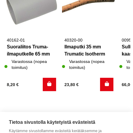
40162-01
40320-00
0095
Suoraliitos Truma-
Ilmaputki 35 mm
Sulk
ilmaputkelle 65 mm
Trumatic Isotherm
kaas
Varastossa (nopea
Varastossa (nopea
Var
toimitus)
toimitus)
toi
8,20
€
23,80
€
66,0
Tietoa sivustolla käytetyistä evästeistä
Käytämme sivustollamme evästeitä kerätäksemme ja