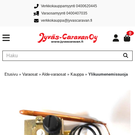
Verkkokauppamyynti 0400620445
Varaosamyynti 0400407035
verkkokauppa@jyvascaravan.fi
0
Etusivu
»
Varaosat
»
Alde-varaosat
»
Kauppa
»
Ylikuumenemissuoja