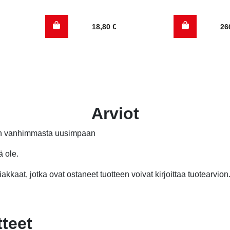
18,80
€
26
Arviot
än vanhimmasta uusimpaan
ä ole.
akkaat, jotka ovat ostaneet tuotteen voivat kirjoittaa tuotearvion
tteet