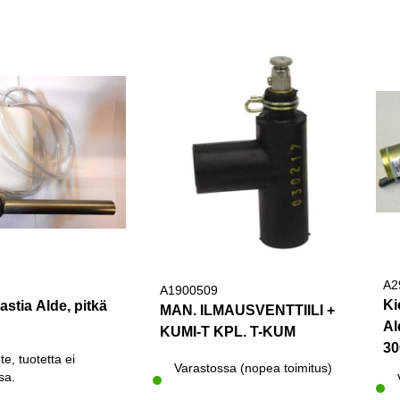
A2
A1900509
Ki
astia Alde, pitkä
MAN. ILMAUSVENTTIILI +
Al
KUMI-T KPL. T-KUM
30
te, tuotetta ei
Varastossa (nopea toimitus)
sa.