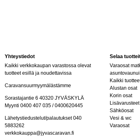
Yhteystiedot
Selaa tuottei
Kaikki verkkokaupan varastossa olevat
Varaosat matk
tuotteet esillä ja noudettavissa
asuntovaunui
Kaikki tuottee
Caravansuurmyymälästämme
Alustan osat
Korin osat
Sorastajantie 6 40320 JYVÄSKYLÄ
Lisävarusteet 
Myynti 0400 407 035 / 0400620445
Sähköosat
Lähetystiedustelut/palautukset 040
Vesi & wc
5883262
Varaosat
verkkokauppa@jyvascaravan.fi