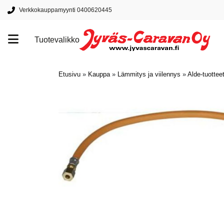
Verkkokauppamyynti 0400620445
Tuotevalikko
Tuotemerkit
Etusivu
»
Kauppa
»
Lämmitys ja viilennys
»
Alde-tuottee