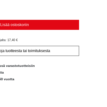
Lisää ostoskoriin
jalta:
17,40
€
oja tuotteesta tai toimituksesta
ssä varastotuotteisiin
tta
50 vuotta