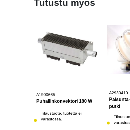
Tutustu myös
A2930410
A1900665
Paisunta-
Puhallinkonvektori 180 W
putki
Tilaustuote, tuotetta ei
Tilaustuo
varastossa.
varastos