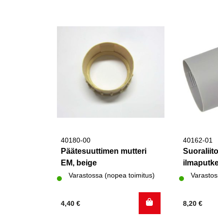
40180-00
40162-01
Päätesuuttimen mutteri
Suoraliit
EM, beige
ilmaputk
Varastossa (nopea toimitus)
Varastos
4,40
€
8,20
€