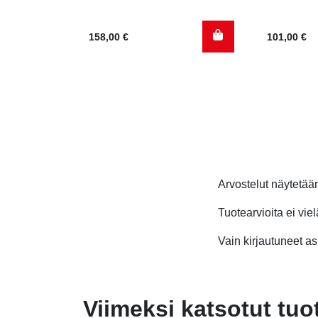
158,00
€
101,00
€
Arvostelut näytetä
Tuotearvioita ei viel
Vain kirjautuneet asi
Viimeksi katsotut tuo