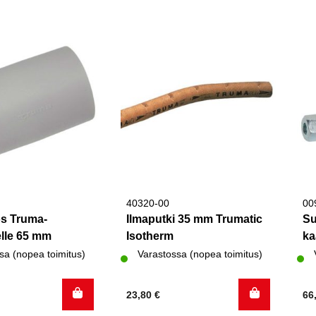
40320-00
00
os Truma-
Ilmaputki 35 mm Trumatic
Su
elle 65 mm
Isotherm
ka
sa (nopea toimitus)
Varastossa (nopea toimitus)
23,80
€
66