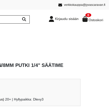
verkkokauppa@jyvascaravan.fi
0
Kirjaudu sisään
Ostoskori
/8MM PUTKI 1/4" SÄÄTIME
us)
20+
| Hyllypaikka: Dlevy3