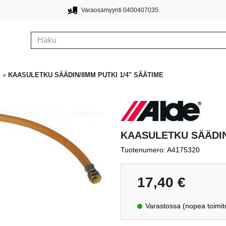
Varaosamyynti 0400407035
t
»
KAASULETKU SÄÄDIN/8MM PUTKI 1/4" SÄÄTIME
KAASULETKU SÄÄDIN
Tuotenumero: A4175320
17,40
€
Varastossa (nopea toimit