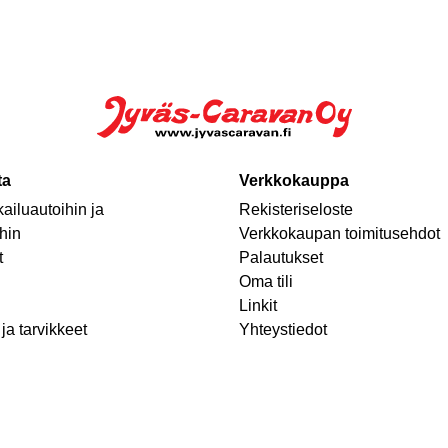
ta
Verkkokauppa
ailuautoihin ja
Rekisteriseloste
hin
Verkkokaupan toimitusehdot
t
Palautukset
Oma tili
Linkit
ja tarvikkeet
Yhteystiedot