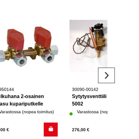
950144
30090-00142
lkuhana 2-osainen
Sytytysventtiili S3002 ja
asu kupariputkelle
5002
Varastossa (nopea toimitus)
Varastossa (nopea toimitus)
,00
€
276,00
€