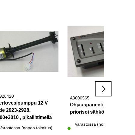
928420
A3000565
ertovesipumppu 12 V
Ohjauspaneeli Alde 3000,
de 2923-2928,
priorisoi sähkö
00+3010 , pikaliittimellä
Varastossa (nopea toimitus)
Varastossa (nopea toimitus)