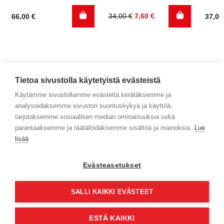
Alkuperäinen
Nykyinen
34,00
€
7,60
€
66,00
€
37,0
hinta
hinta
oli:
on:
34,00 €.
7,60 €.
Tietoa sivustolla käytetyistä evästeistä
Käytämme sivustollamme evästeitä kerätäksemme ja
analysoidaksemme sivuston suorituskykyä ja käyttöä,
Yhteystiedot
tarjotaksemme sosiaalisen median ominaisuuksia sekä
parantaaksemme ja räätälöidäksemme sisältöä ja mainoksia.
Lue
Selaa tuotteita
lisää
Verkkokauppa
Evästeasetukset
Maksa turvallisesti
SALLI KAIKKI EVÄSTEET
ESTÄ KAIKKI
© Jyväs-Caravan 2026