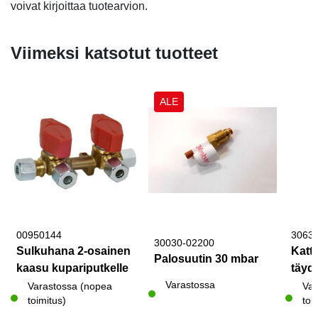
voivat kirjoittaa tuotearvion.
Viimeksi katsotut tuotteet
ALE
00950144
3063
30030-02200
Sulkuhana 2-osainen
Katto
Palosuutin 30 mbar
kaasu kupariputkelle
täyde
Varastossa
Varastossa (nopea
Var
toimitus)
toi