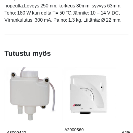
nopeutta.Leveys 250mm, korkeus 80mm, syvyys 63mm.
Teho: 180 W kun delta T= 50 °C.Jännite: 10 – 14 V DC.
Virrankulutus: 300 mA. Paino: 1,3 kg. Liitäntä: Ø 22 mm.
Tutustu myös
A2900560
A3000420
A296