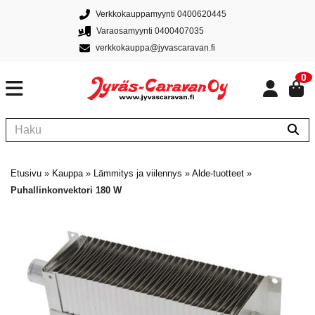
Verkkokauppamyynti 0400620445
Varaosamyynti 0400407035
verkkokauppa@jyvascaravan.fi
0
Etusivu
»
Kauppa
»
Lämmitys ja viilennys
»
Alde-tuotteet
»
Puhallinkonvektori 180 W