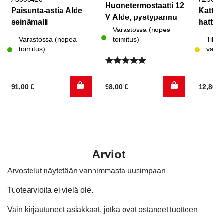
Huonetermostaatti 12
Paisunta-astia Alde
Katt
V Alde, pystypannu
seinämalli
hattu
Varastossa (nopea
Varastossa (nopea
toimitus)
Til
toimitus)
var
Arvostelu
tuotteesta:
91,00
€
98,00
€
12,8
5.00
/ 5
Arviot
Arvostelut näytetään vanhimmasta uusimpaan
Tuotearvioita ei vielä ole.
Vain kirjautuneet asiakkaat, jotka ovat ostaneet tuotteen