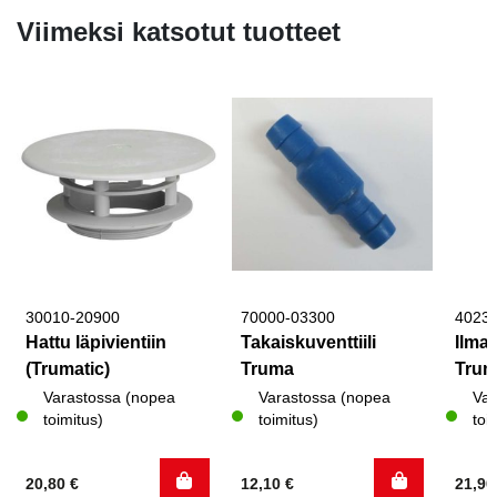
Viimeksi katsotut tuotteet
30010-20900
70000-03300
4023
Hattu läpivientiin
Takaiskuventtiili
Ilma
(Trumatic)
Truma
Tru
Varastossa (nopea
Varastossa (nopea
Var
toimitus)
toimitus)
toi
20,80
€
12,10
€
21,9