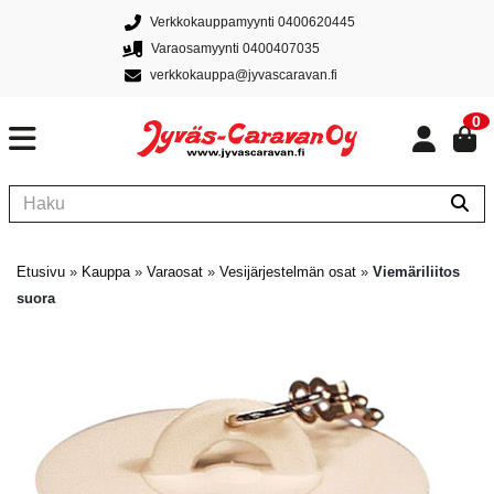
Verkkokauppamyynti 0400620445
Varaosamyynti 0400407035
verkkokauppa@jyvascaravan.fi
0
Etusivu
»
Kauppa
»
Varaosat
»
Vesijärjestelmän osat
»
Viemäriliitos
suora