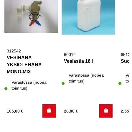
312542
60012
6512
VESIHANA
Vesiastia 16 l
Suor
YKSIOTEHANA
MONO-MIX
Varastossa (nopea
Var
toimitus)
toi
Varastossa (nopea
toimitus)
105,00
€
28,00
€
2,55