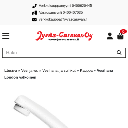
Verkkokauppamyynti 0400620445
Varaosamyynti 0400407035
verkkokauppa@jyvascaravan.fi
0
Etusivu
»
Vesi ja wc
»
Vesihanat ja suihkut
»
Kauppa
»
Vesihana
London valkoinen