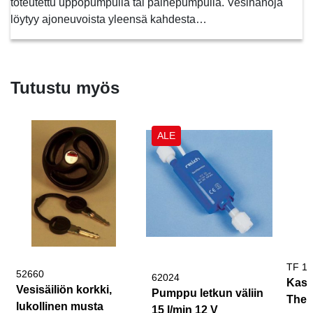
toteutettu uppopumpulla tai painepumpulla. Vesihanoja
löytyy ajoneuvoista yleensä kahdesta…
Tutustu myös
ALE
TF 1
52660
62024
Kasetti
Vesisäiliön korkki,
Pumppu letkun väliin
Thet
lukollinen musta
15 l/min 12 V