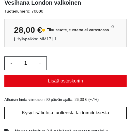
Vesihana London valkoinen
Tuotenumero: 70880
0
28,00
€
Tilaustuote, tuotetta ei varastossa.
| Hyllypaikka: MM17.j.1
Lisää ostoskoriin
Alhaisin hinta viimeisen 90 päivän ajalta:
26,00
€
(−
7
%)
Kysy lisätietoja tuotteesta tai toimituksesta