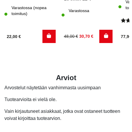
Var
Varastossa (nopea
toi
Varastossa
toimitus)
Arvo
tuott
Alkuperäinen
Nykyinen
48,00
€
30,70
€
22,00
€
77,9
5.00
/
hinta
hinta
oli:
on:
48,00 €.
30,70 €.
Arviot
Arvostelut näytetään vanhimmasta uusimpaan
Tuotearvioita ei vielä ole.
Vain kirjautuneet asiakkaat, jotka ovat ostaneet tuotteen
voivat kirjoittaa tuotearvion.