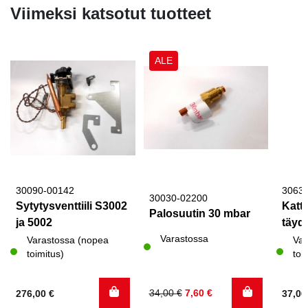
Viimeksi katsotut tuotteet
ALE
30090-00142
3063
30030-02200
Sytytysventtiili S3002
Katto
Palosuutin 30 mbar
ja 5002
täyde
Varastossa
Varastossa (nopea
Var
toimitus)
toi
Alkuperäinen
Nykyinen
34,00
€
7,60
€
276,00
€
37,0