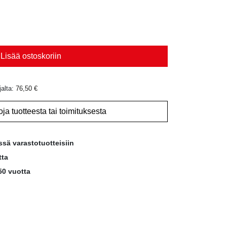
Lisää ostoskoriin
jalta:
76,50
€
oja tuotteesta tai toimituksesta
ssä varastotuotteisiin
tta
50 vuotta