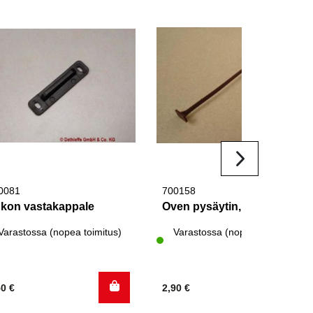
0081
700158
kon vastakappale
Oven pysäytin, ruskea
Varastossa (nopea toimitus)
Varastossa (nopea toimitus)
50
€
2,90
€