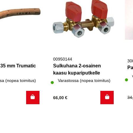
00950144
30
i 35 mm Trumatic
Sulkuhana 2-osainen
Pa
kaasu kupariputkelle
sa (nopea toimitus)
Varastossa (nopea toimitus)
Al
Ny
34
66,00
€
hi
hi
oli
on
34
7,