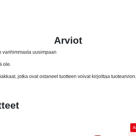
Arviot
än vanhimmasta uusimpaan
ä ole.
akkaat, jotka ovat ostaneet tuotteen voivat kirjoittaa tuotearvion
tteet
A