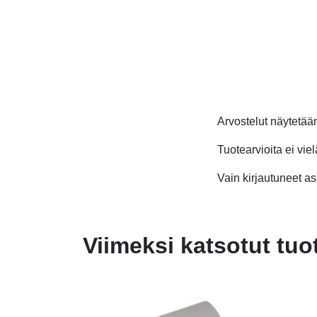
Arvostelut näytetä
Tuotearvioita ei viel
Vain kirjautuneet asi
Viimeksi katsotut tuo