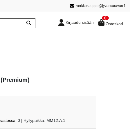
verkkokauppa@jyvascaravan.fi
0
Kirjaudu sisään
Ostoskori
t (Premium)
arastossa.
0
| Hyllypaikka: MM12.A.1