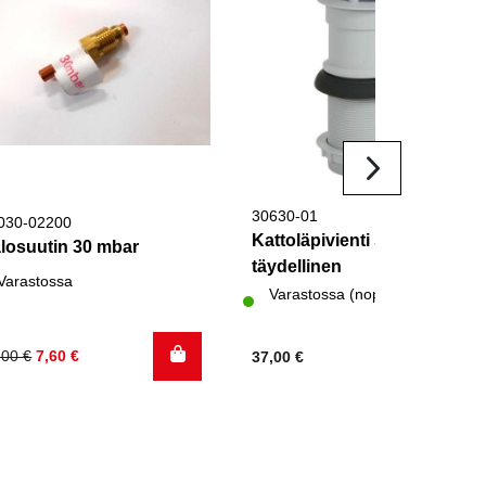
30630-01
030-02200
Kattoläpivienti S-3002
losuutin 30 mbar
täydellinen
Varastossa
Varastossa (nopea toimitus)
kuperäinen
kyinen
,00
€
7,60
€
37,00
€
nta
nta
:
:
,00 €.
60 €.