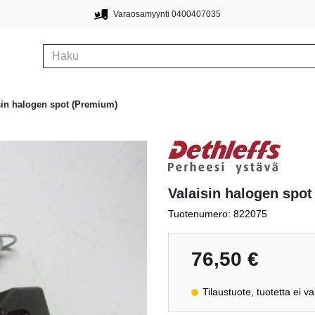
Varaosamyynti 0400407035
sin halogen spot (Premium)
Valaisin halogen spo
Tuotenumero: 822075
76,50
€
Tilaustuote, tuotetta ei v