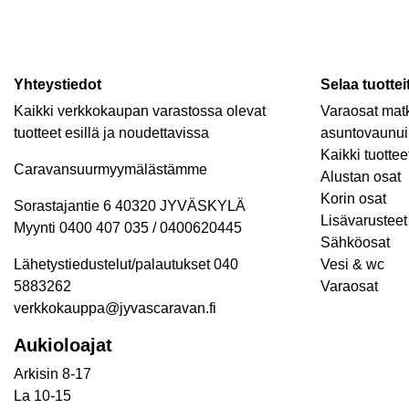
Yhteystiedot
Selaa tuottei
Kaikki verkkokaupan varastossa olevat
Varaosat matk
tuotteet esillä ja noudettavissa
asuntovaunui
Kaikki tuottee
Caravansuurmyymälästämme
Alustan osat
Korin osat
Sorastajantie 6 40320 JYVÄSKYLÄ
Lisävarusteet 
Myynti 0400 407 035 / 0400620445
Sähköosat
Lähetystiedustelut/palautukset 040
Vesi & wc
5883262
Varaosat
verkkokauppa@jyvascaravan.fi
Aukioloajat
Arkisin 8-17
La 10-15