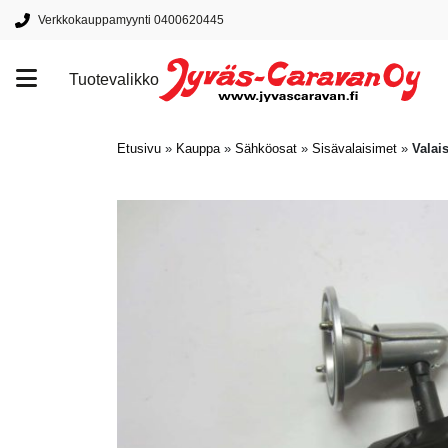
Verkkokauppamyynti 0400620445
Tuotevalikko
Tuotemerkit
Etusivu
»
Kauppa
»
Sähköosat
»
Sisävalaisimet
»
Valai