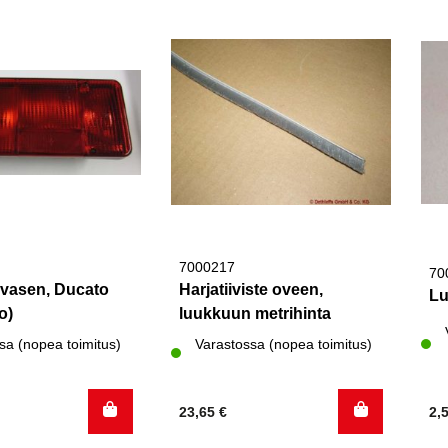
7000217
70
 vasen, Ducato
Harjatiiviste oveen,
Lu
o)
luukkuun metrihinta
sa (nopea toimitus)
Varastossa (nopea toimitus)
23,65
€
2,