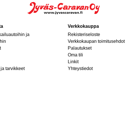
ta
Verkkokauppa
ailuautoihin ja
Rekisteriseloste
hin
Verkkokaupan toimitusehdot
t
Palautukset
Oma tili
Linkit
ja tarvikkeet
Yhteystiedot