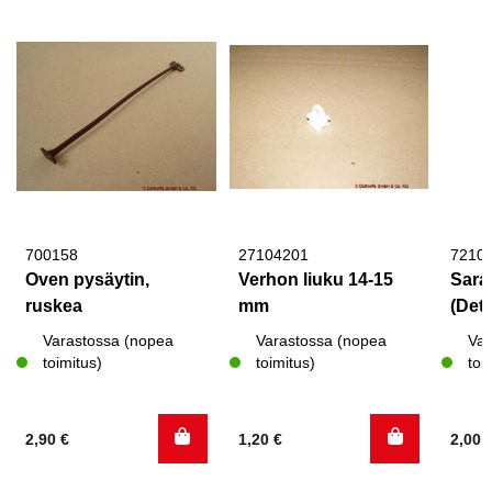
700158
27104201
7210
Oven pysäytin,
Verhon liuku 14-15
Sara
ruskea
mm
(Deth
Varastossa (nopea
Varastossa (nopea
Var
toimitus)
toimitus)
toi
2,90
€
1,20
€
2,00