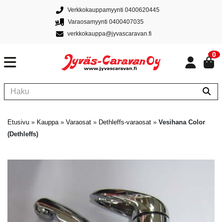
Verkkokauppamyynti 0400620445
Varaosamyynti 0400407035
verkkokauppa@jyvascaravan.fi
0
Etusivu
»
Kauppa
»
Varaosat
»
Dethleffs-varaosat
»
Vesihana Color
(Dethleffs)