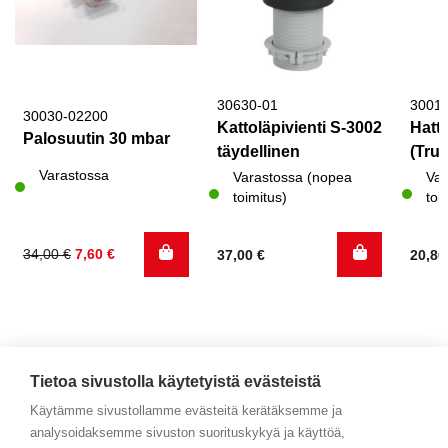
30630-01
3001
30030-02200
Kattoläpivienti S-3002
Hattu
Palosuutin 30 mbar
täydellinen
(Trum
Varastossa
Varastossa (nopea
Var
toimitus)
toi
Alkuperäinen
Nykyinen
34,00
€
7,60
€
37,00
€
20,8
hinta
hinta
oli:
on:
34,00 €.
7,60 €.
Tietoa sivustolla käytetyistä evästeistä
Käytämme sivustollamme evästeitä kerätäksemme ja
analysoidaksemme sivuston suorituskykyä ja käyttöä,