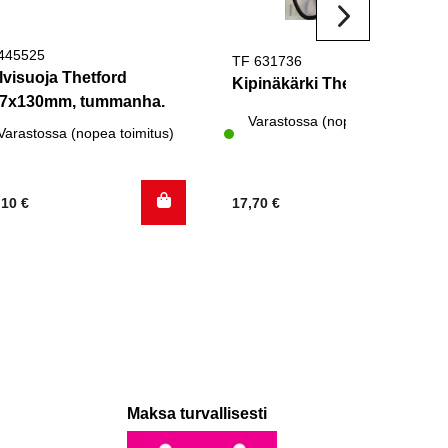
445525
TF 631736
lvisuoja Thetford
Kipinäkärki Thetford
7x130mm, tummanha.
Varastossa (nopea toimitus)
Varastossa (nopea toimitus)
,10
€
17,70
€
Maksa turvallisesti