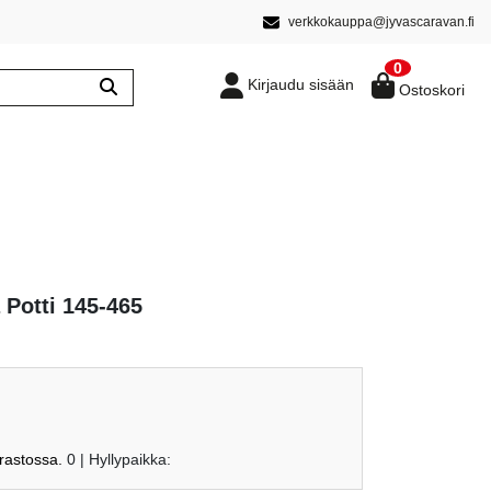
verkkokauppa@jyvascaravan.fi
0
Kirjaudu sisään
Ostoskori
a Potti 145-465
arastossa.
0
| Hyllypaikka: