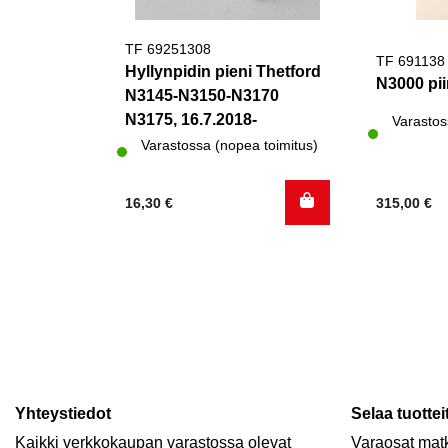
TF 69251308
TF 691138
Hyllynpidin pieni Thetford
N3000 pii
N3145-N3150-N3170
N3175, 16.7.2018-
Varastos
Varastossa (nopea toimitus)
16,30
€
315,00
€
Yhteystiedot
Selaa tuottei
Kaikki verkkokaupan varastossa olevat
Varaosat matk