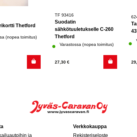
TF 93416
62
Suodatin
Ta
rikortti Thetford
sähkötuuletukselle C-260
43
Thetford
sa (nopea toimitus)
Varastossa (nopea toimitus)
27,30
€
29
ta
Verkkokauppa
ailuautoihin ja
Rekisteriseloste