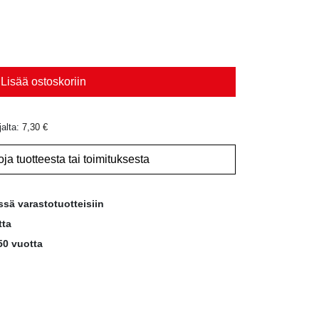
Lisää ostoskoriin
jalta:
7,30
€
oja tuotteesta tai toimituksesta
ssä varastotuotteisiin
tta
50 vuotta