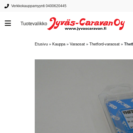
Verkkokauppamyynti 0400620445
Tuotevalikko
Tuotemerkit
Etusivu
»
Kauppa
»
Varaosat
»
Thetford-varaosat
»
Thetf