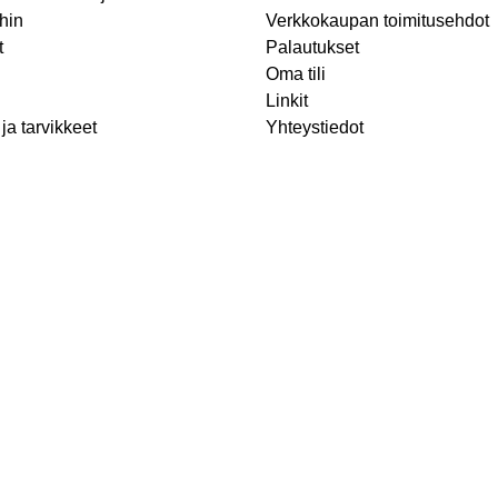
hin
Verkkokaupan toimitusehdot
t
Palautukset
Oma tili
Linkit
ja tarvikkeet
Yhteystiedot