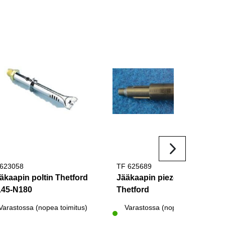
623058
TF 625689
äkaapin poltin Thetford
Jääkaapin piezosytytin
45-N180
Thetford
Varastossa (nopea toimitus)
Varastossa (nopea toimitus)