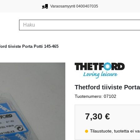
Varaosamyynti 0400407035
ord tiiviste Porta Potti 145-465
Thetford tiiviste Port
Tuotenumero: 07102
7,30
€
Tilaustuote, tuotetta ei v