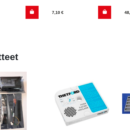
7,10
€
48
tteet