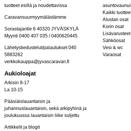
tuotteet esillä ja noudettavissa
asuntovaunui
Kaikki tuottee
Caravansuurmyymälästämme
Alustan osat
Korin osat
Sorastajantie 6 40320 JYVÄSKYLÄ
Lisävarusteet 
Myynti 0400 407 035 / 0400620445
Sähköosat
Lähetystiedustelut/palautukset 040
Vesi & wc
5883262
Varaosat
verkkokauppa@jyvascaravan.fi
Aukioloajat
Arkisin 8-17
La 10-15
Pääsiäislauantaisin ja
juhannuslauantaisin, sekä arkipyhinä ja
joulukuussa lauantaisin liike suljettu
Artikkelit ja blogit