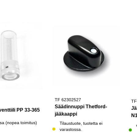
TF 62302527
TF
Säädinnuppi Thetford-
Jä
enttiili PP 33-365
jääkaappi
N1
sa (nopea toimitus)
Tilaustuote, tuotetta ei
varastossa.