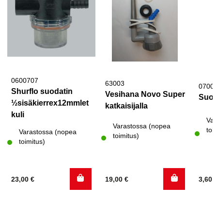
0600707
63003
0700
Shurflo suodatin
Vesihana Novo Super
Suor
½sisäkierrex12mmlet
katkaisijalla
kuli
Var
Varastossa (nopea
toi
Varastossa (nopea
toimitus)
toimitus)
23,00
€
19,00
€
3,60