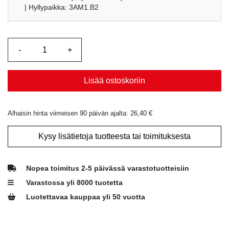
oli:
on:
| Hyllypaikka: 3AM1.B2
26,40 €.
23,00 €.
Lisää ostoskoriin
Alhaisin hinta viimeisen 90 päivän ajalta:
26,40
€
Kysy lisätietoja tuotteesta tai toimituksesta
Nopea toimitus 2-5 päivässä varastotuotteisiin
Varastossa yli 8000 tuotetta
Luotettavaa kauppaa yli 50 vuotta