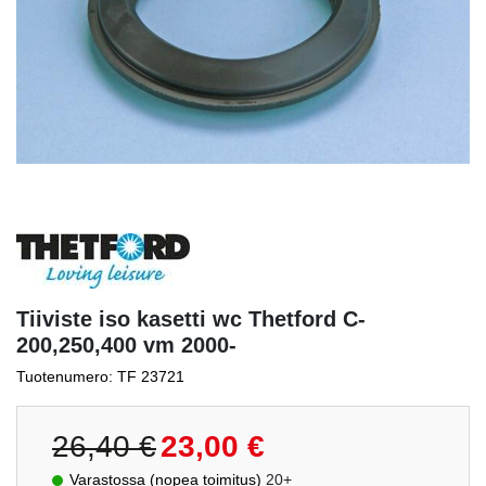
Tiiviste iso kasetti wc Thetford C-
200,250,400 vm 2000-
Tuotenumero: TF 23721
Alkuperäinen
Nykyinen
26,40
€
23,00
€
hinta
hinta
Varastossa (nopea toimitus)
20+