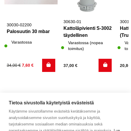
30630-01
3001
30030-02200
Kattoläpivienti S-3002
Hattu
Palosuutin 30 mbar
täydellinen
(Trum
Varastossa
Varastossa (nopea
Var
toimitus)
toi
Alkuperäinen
Nykyinen
34,00
€
7,60
€
37,00
€
20,8
hinta
hinta
oli:
on:
34,00 €.
7,60 €.
Tietoa sivustolla käytetyistä evästeistä
Käytämme sivustollamme evästeitä kerätäksemme ja
analysoidaksemme sivuston suorituskykyä ja käyttöä,
Yhteystiedot
tarjotaksemme sosiaalisen median ominaisuuksia sekä
parantaaksemme ja räätälöidäksemme sisältöä ja mainoksia.
Lue