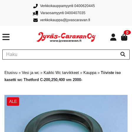
Verkkokauppamyynti 0400620445
Varaosamyynti 0400407035
verkkokauppa@jyvascaravan.fi
0
Etusivu
»
Vesi ja wc
»
Kaikki Wc tarvikkeet
»
Kauppa
»
Tiiviste iso
kasetti wc Thetford C-200,250,400 vm 2000-
ALE