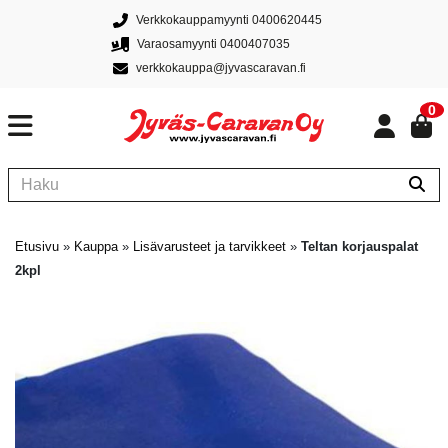
Verkkokauppamyynti 0400620445
Varaosamyynti 0400407035
verkkokauppa@jyvascaravan.fi
0
Etusivu
»
Kauppa
»
Lisävarusteet ja tarvikkeet
»
Teltan korjauspalat
2kpl