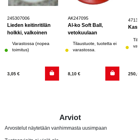
245307006
AK247095
4713
Lieden keitinritilän
Al-ko Soft Ball,
Kass
holkki, valkoinen
vetokuulaan
Til
Varastossa (nopea
Tilaustuote, tuotetta ei
var
toimitus)
varastossa.
3,05
€
8,10
€
250,
Arviot
Arvostelut näytetään vanhimmasta uusimpaan