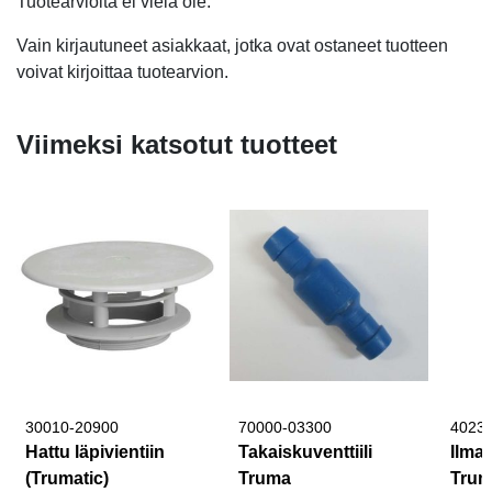
Tuotearvioita ei vielä ole.
Vain kirjautuneet asiakkaat, jotka ovat ostaneet tuotteen
voivat kirjoittaa tuotearvion.
Viimeksi katsotut tuotteet
30010-20900
70000-03300
4023
Hattu läpivientiin
Takaiskuventtiili
Ilma
(Trumatic)
Truma
Tru