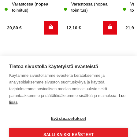
Varastossa (nopea
Varastossa (nopea
Var
toimitus)
toimitus)
toi
20,80
€
12,10
€
21,9
Tietoa sivustolla käytetyistä evästeistä
Käytämme sivustollamme evästeitä kerätäksemme ja
analysoidaksemme sivuston suorituskykyä ja käyttöä,
Yhteystiedot
tarjotaksemme sosiaalisen median ominaisuuksia sekä
parantaaksemme ja räätälöidäksemme sisältöä ja mainoksia.
Lue
Selaa tuotteita
lisää
Verkkokauppa
Evästeasetukset
Maksa turvallisesti
SALLI KAIKKI EVÄSTEET