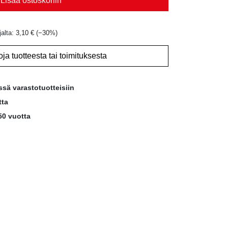
Lisää ostoskoriin
jalta:
3,10
€
(−
30
%)
oja tuotteesta tai toimituksesta
ssä varastotuotteisiin
tta
50 vuotta