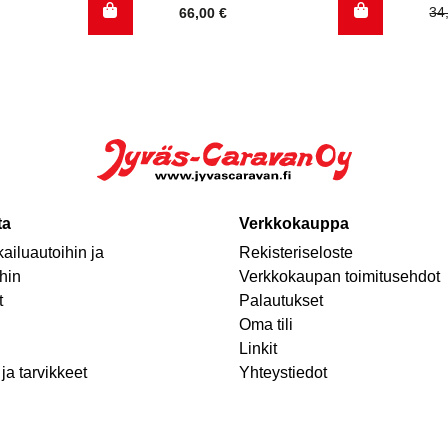
Al
Ny
34
66,00
€
hi
hi
oli
on
34
7,
ta
Verkkokauppa
ailuautoihin ja
Rekisteriseloste
hin
Verkkokaupan toimitusehdot
t
Palautukset
Oma tili
Linkit
ja tarvikkeet
Yhteystiedot