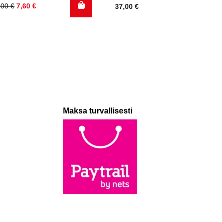
kuperäinen
kyinen
,00
€
7,60
€
37,00
€
nta
nta
:
:
,00 €.
60 €.
Maksa turvallisesti