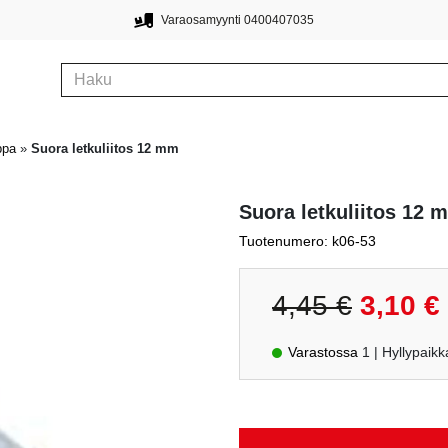
Varaosamyynti 0400407035
ppa
»
Suora letkuliitos 12 mm
Suora letkuliitos 12 
Tuotenumero: k06-53
Alkuperäin
N
4,45
€
3,10
€
hinta
h
oli:
o
Varastossa
1
| Hyllypai
4,45 €.
3