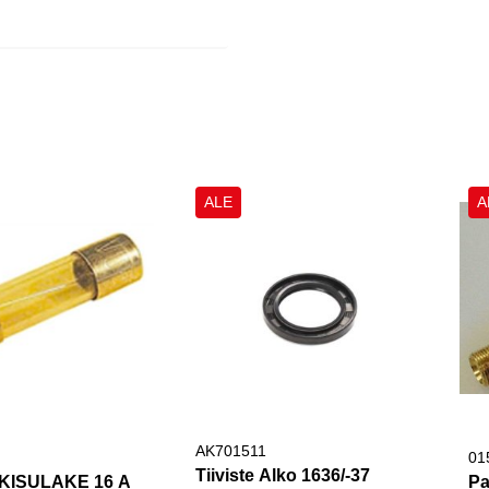
ALE
A
AK701511
01
Tiiviste Alko 1636/-37
KISULAKE 16 A
Pa