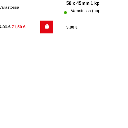
58 x 45mm 1 kpl
Varastossa
Varastossa (nopea toimitus)
kuperäinen
kyinen
4,00
€
71,50
€
3,80
€
nta
nta
:
:
4,00 €.
,50 €.
.