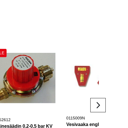
LE
0115009N
52612
Vesivaaka englantilainen
inesäädin 0,2-0,5 bar KV