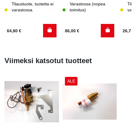
Tilaustuote, tuotetta ei
Varastossa (nopea
Til
varastossa.
toimitus)
var
64,80
€
86,00
€
26,7
Viimeksi katsotut tuotteet
ALE