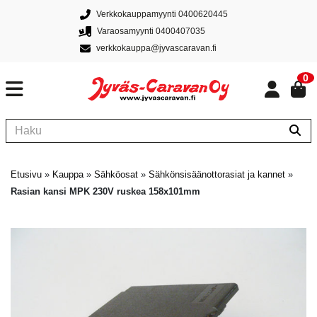
Verkkokauppamyynti 0400620445
Varaosamyynti 0400407035
verkkokauppa@jyvascaravan.fi
0
Etusivu
»
Kauppa
»
Sähköosat
»
Sähkönsisäänottorasiat ja kannet
»
Rasian kansi MPK 230V ruskea 158x101mm