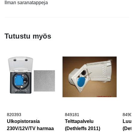
Ilman saranatappeja
Tutustu myös
820393
849181
8490
Ulkopistorasia
Telttapalvelu
Luuk
230V/12V/TV harmaa
(Dethleffs 2011)
(Deth