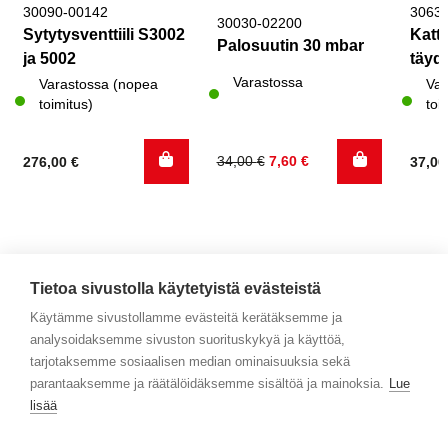
30090-00142
3063
30030-02200
Sytytysventtiili S3002
Katto
Palosuutin 30 mbar
ja 5002
täyde
Varastossa
Varastossa (nopea
Var
toimitus)
toi
Alkuperäinen
Nykyinen
34,00
€
7,60
€
276,00
€
37,0
hinta
hinta
oli:
on:
34,00 €.
7,60 €.
Tietoa sivustolla käytetyistä evästeistä
Käytämme sivustollamme evästeitä kerätäksemme ja
analysoidaksemme sivuston suorituskykyä ja käyttöä,
Yhteystiedot
tarjotaksemme sosiaalisen median ominaisuuksia sekä
parantaaksemme ja räätälöidäksemme sisältöä ja mainoksia.
Lue
Selaa tuotteita
lisää
Verkkokauppa