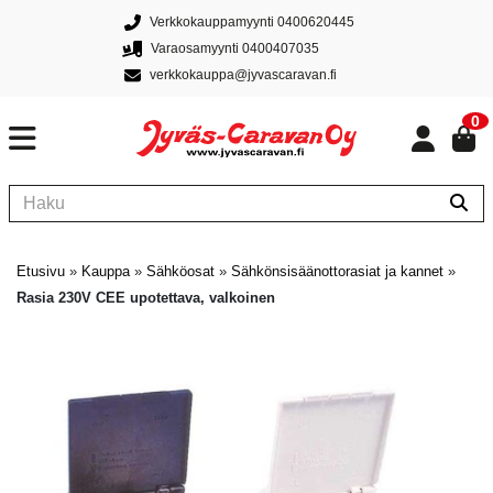
Verkkokauppamyynti 0400620445
Varaosamyynti 0400407035
verkkokauppa@jyvascaravan.fi
0
Etusivu
»
Kauppa
»
Sähköosat
»
Sähkönsisäänottorasiat ja kannet
»
Rasia 230V CEE upotettava, valkoinen