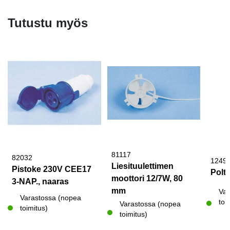
Tutustu myös
81117
82032
1249
Liesituulettimen
Pistoke 230V CEE17
Polt
moottori 12/7W, 80
3-NAP., naaras
mm
Var
Varastossa (nopea
toi
Varastossa (nopea
toimitus)
toimitus)