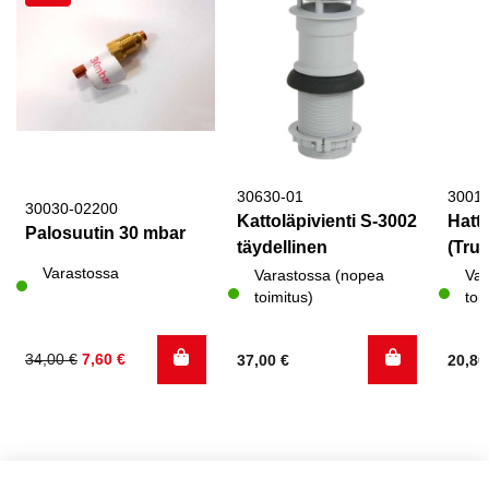
30630-01
3001
30030-02200
Kattoläpivienti S-3002
Hattu
Palosuutin 30 mbar
täydellinen
(Trum
Varastossa
Varastossa (nopea
Var
toimitus)
toi
Alkuperäinen
Nykyinen
34,00
€
7,60
€
37,00
€
20,8
hinta
hinta
oli:
on:
34,00 €.
7,60 €.