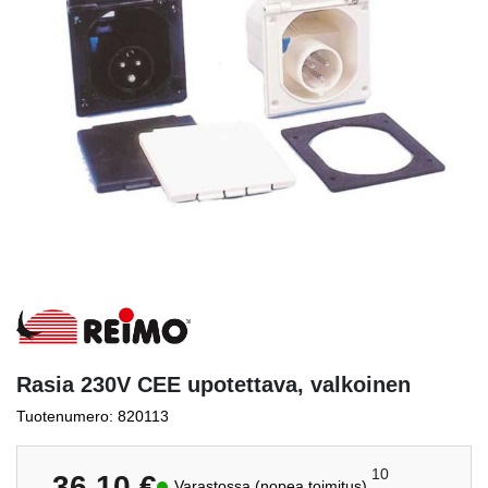
Rasia 230V CEE upotettava, valkoinen
Tuotenumero: 820113
10
36,10
€
Varastossa (nopea toimitus)