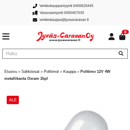
Verkkokauppamyynti 0400620445
Varaosamyynti 0400407035
verkkokauppa@jyvascaravan.fi
0
Etusivu
»
Sähköosat
»
Polttimot
»
Kauppa
»
Polttimo 12V 4W
metallikanta Osram 2kpl
ALE