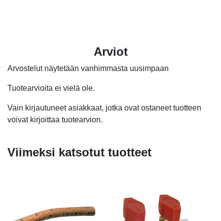
oli:
on:
oli:
on:
5,70 €.
1,90 €.
20,10 €.
13,20 €.
Arviot
Arvostelut näytetään vanhimmasta uusimpaan
Tuotearvioita ei vielä ole.
Vain kirjautuneet asiakkaat, jotka ovat ostaneet tuotteen
voivat kirjoittaa tuotearvion.
Viimeksi katsotut tuotteet