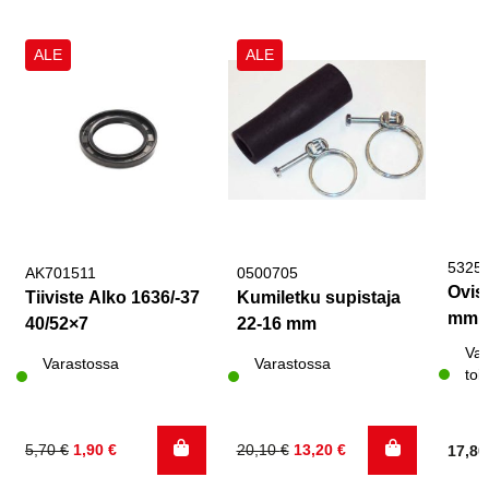
ALE
ALE
5325
AK701511
0500705
Ovis
Tiiviste Alko 1636/-37
Kumiletku supistaja
mm
40/52×7
22-16 mm
Var
Varastossa
Varastossa
toi
Alkuperäinen
Nykyinen
Alkuperäinen
Nykyinen
5,70
€
1,90
€
20,10
€
13,20
€
17,8
hinta
hinta
hinta
hinta