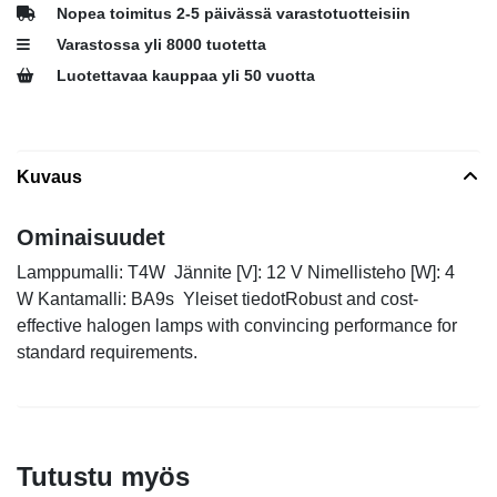
Nopea toimitus 2-5 päivässä varastotuotteisiin
Varastossa yli 8000 tuotetta
Luotettavaa kauppaa yli 50 vuotta
Kuvaus
Ominaisuudet
Lamppumalli: T4W Jännite [V]: 12 V Nimellisteho [W]: 4
W Kantamalli: BA9s Yleiset tiedotRobust and cost-
effective halogen lamps with convincing performance for
standard requirements.
Tutustu myös