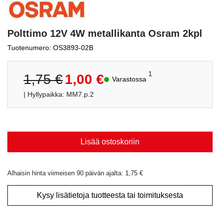
Polttimo 12V 4W metallikanta Osram 2kpl
Tuotenumero: OS3893-02B
Alkuperäinen
Nykyinen
1
1,75
€
1,00
€
Varastossa
hinta
hinta
| Hyllypaikka: MM7.p.2
oli:
on:
1,75 €.
1,00 €.
Lisää ostoskoriin
Alhaisin hinta viimeisen 90 päivän ajalta:
1,75
€
Kysy lisätietoja tuotteesta tai toimituksesta