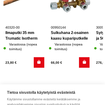
40320-00
00950144
3009
Ilmaputki 35 mm
Sulkuhana 2-osainen
Sytyt
Trumatic Isotherm
kaasu kupariputkelle
ja 50
Varastossa (nopea
Varastossa (nopea
Var
toimitus)
toimitus)
toi
23,80
€
66,00
€
276,
Tietoa sivustolla käytetyistä evästeistä
Käytämme sivustollamme evästeitä kerätäksemme ja
analysoidaksemme sivuston suorituskykyä ja käyttöä,