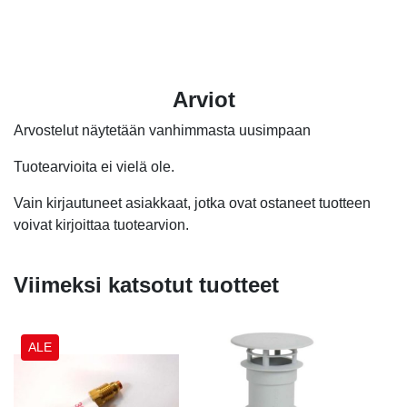
oli:
on:
2,20 €.
0,70 €.
Arviot
Arvostelut näytetään vanhimmasta uusimpaan
Tuotearvioita ei vielä ole.
Vain kirjautuneet asiakkaat, jotka ovat ostaneet tuotteen
voivat kirjoittaa tuotearvion.
Viimeksi katsotut tuotteet
ALE