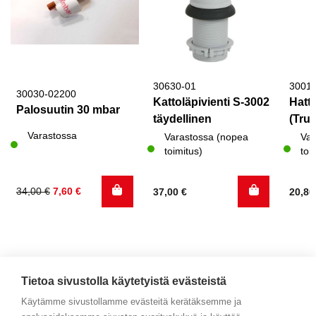
30630-01
3001
30030-02200
Kattoläpivienti S-3002
Hattu
Palosuutin 30 mbar
täydellinen
(Trum
Varastossa
Varastossa (nopea
Var
toimitus)
toi
Alkuperäinen
Nykyinen
34,00
€
7,60
€
37,00
€
20,8
hinta
hinta
oli:
on:
34,00 €.
7,60 €.
Tietoa sivustolla käytetyistä evästeistä
Käytämme sivustollamme evästeitä kerätäksemme ja