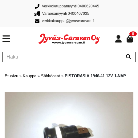
Verkkokauppamyynti 0400620445
Varaosamyynti 0400407035
verkkokauppa@jyvascaravan.fi
0
Etusivu
»
Kauppa
»
Sähköosat
»
PISTORASIA 1946-41 12V 1-NAP.