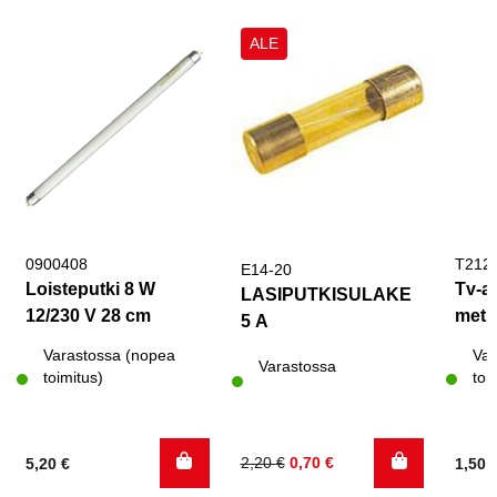
ALE
0900408
T212
E14-20
Loisteputki 8 W
Tv-a
LASIPUTKISULAKE
12/230 V 28 cm
metri
5 A
Varastossa (nopea
Var
Varastossa
toimitus)
toi
Alkuperäinen
Nykyinen
2,20
€
0,70
€
5,20
€
1,50
hinta
hinta