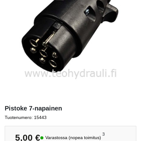
Pistoke 7-napainen
Tuotenumero: 15443
3
5,00
€
Varastossa (nopea toimitus)