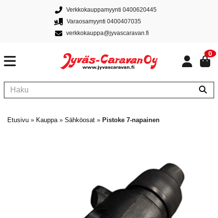
Verkkokauppamyynti 0400620445
Varaosamyynti 0400407035
verkkokauppa@jyvascaravan.fi
0
Etusivu
»
Kauppa
»
Sähköosat
»
Pistoke 7-napainen