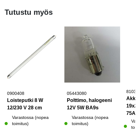
Tutustu myös
8103
0900408
05443080
Akku
Loisteputki 8 W
Polttimo, halogeeni
19x2
12/230 V 28 cm
12V 5W BA9s
75Ah
Varastossa (nopea
Varastossa (nopea
Var
toimitus)
toimitus)
toi