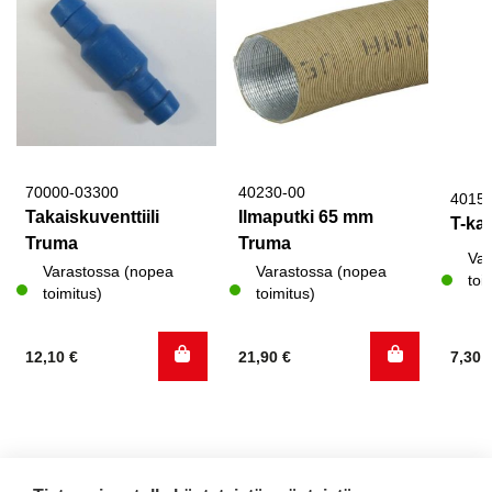
70000-03300
40230-00
4015
Takaiskuventtiili
Ilmaputki 65 mm
T-ka
Truma
Truma
Var
Varastossa (nopea
Varastossa (nopea
toi
toimitus)
toimitus)
12,10
€
21,90
€
7,30