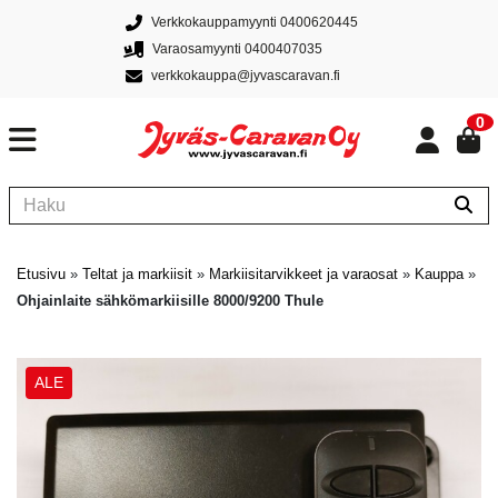
Verkkokauppamyynti 0400620445
Varaosamyynti 0400407035
verkkokauppa@jyvascaravan.fi
0
Etusivu
»
Teltat ja markiisit
»
Markiisitarvikkeet ja varaosat
»
Kauppa
»
Ohjainlaite sähkömarkiisille 8000/9200 Thule
ALE