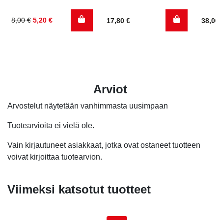
Alkuperäinen
Nykyinen
8,00
€
5,20
€
17,80
€
38,0
hinta
hinta
oli:
on:
8,00 €.
5,20 €.
Arviot
Arvostelut näytetään vanhimmasta uusimpaan
Tuotearvioita ei vielä ole.
Vain kirjautuneet asiakkaat, jotka ovat ostaneet tuotteen
voivat kirjoittaa tuotearvion.
Viimeksi katsotut tuotteet