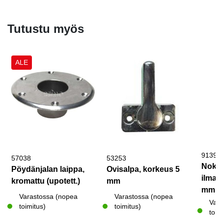
Tutustu myös
ALE
9139
57038
53253
Nokk
Pöydänjalan laippa,
Ovisalpa, korkeus 5
ilma
kromattu (upotett.)
mm
mm
Varastossa (nopea
Varastossa (nopea
Var
toimitus)
toimitus)
toi