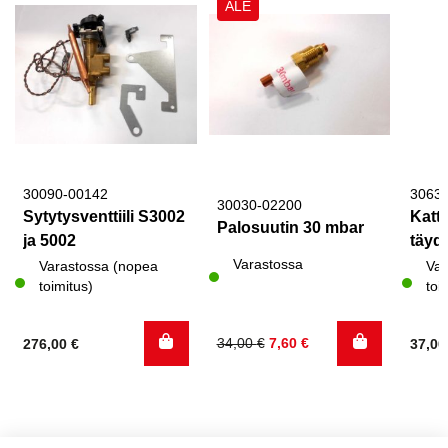
ALE
30090-00142
3063
30030-02200
Sytytysventtiili S3002
Katto
Palosuutin 30 mbar
ja 5002
täyde
Varastossa
Varastossa (nopea
Var
toimitus)
toi
Alkuperäinen
Nykyinen
34,00
€
7,60
€
276,00
€
37,0
hinta
hinta
oli:
on:
34,00 €.
7,60 €.