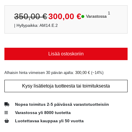
Alkuperäinen
Nykyinen
1
350,00
€
300,00
€
Varastossa
hinta
hinta
| Hyllypaikka: AM14.E.2
oli:
on:
350,00 €.
300,00 €.
Lisää ostoskoriin
Alhaisin hinta viimeisen 30 päivän ajalta:
300,00
€
(−
14
%)
Kysy lisätietoja tuotteesta tai toimituksesta
Nopea toimitus 2-5 päivässä varastotuotteisiin
Varastossa yli 8000 tuotetta
Luotettavaa kauppaa yli 50 vuotta