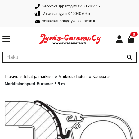
Verkkokauppamyynti 0400620445
Varaosamyynti 0400407035
verkkokauppa@jyvascaravan.fi
0
Etusivu
»
Teltat ja markiisit
»
Markiisiadapterit
»
Kauppa
»
Markiisiadapteri Burstner 3,5 m