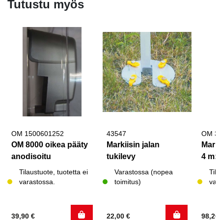
Tutustu myös
OM 1500601252
43547
OM 3
OM 8000 oikea pääty
Markiisin jalan
Mark
anodisoitu
tukilevy
4 m:n
Tilaustuote, tuotetta ei
Varastossa (nopea
Til
varastossa.
toimitus)
var
39,90
€
22,00
€
98,2