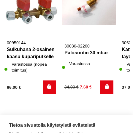
00950144
3063
30030-02200
Sulkuhana 2-osainen
Katto
Palosuutin 30 mbar
kaasu kupariputkelle
täyde
Varastossa
Varastossa (nopea
Var
toimitus)
toi
Alkuperäinen
Nykyinen
34,00
€
7,60
€
66,00
€
37,0
hinta
hinta
oli:
on:
34,00 €.
7,60 €.
Tietoa sivustolla käytetyistä evästeistä