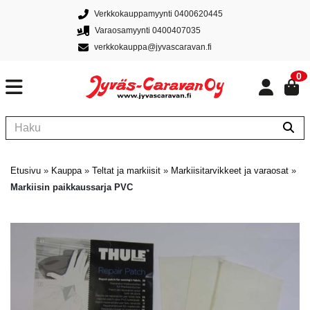
Verkkokauppamyynti 0400620445
Varaosamyynti 0400407035
verkkokauppa@jyvascaravan.fi
0
Etusivu
»
Kauppa
»
Teltat ja markiisit
»
Markiisitarvikkeet ja varaosat
»
Markiisin paikkaussarja PVC