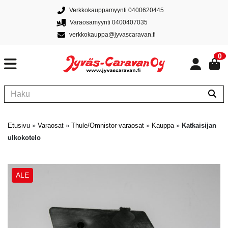
Verkkokauppamyynti 0400620445
Varaosamyynti 0400407035
verkkokauppa@jyvascaravan.fi
0
Etusivu
»
Varaosat
»
Thule/Omnistor-varaosat
»
Kauppa
»
Katkaisijan
ulkokotelo
ALE