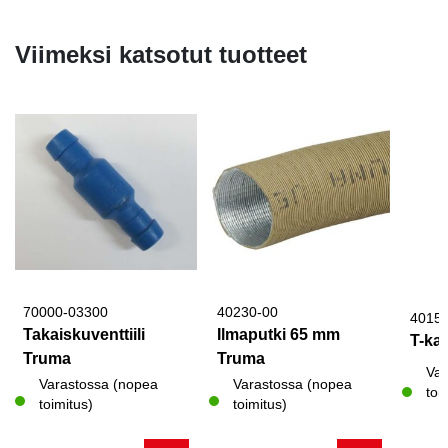
oli:
on:
oli:
on:
oli:
on:
19,00 €.
13,80 €.
24,00 €.
13,80 €.
43,50
25,00
Viimeksi katsotut tuotteet
70000-03300
40230-00
4015
Takaiskuventtiili
Ilmaputki 65 mm
T-ka
Truma
Truma
Var
Varastossa (nopea
Varastossa (nopea
toi
toimitus)
toimitus)