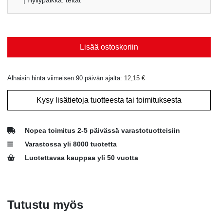
| Hyllypaikka: teltat
oli:
on:
12,15 €.
8,00 €.
Lisää ostoskoriin
Alhaisin hinta viimeisen 90 päivän ajalta:
12,15
€
Kysy lisätietoja tuotteesta tai toimituksesta
Nopea toimitus 2-5 päivässä varastotuotteisiin
Varastossa yli 8000 tuotetta
Luotettavaa kauppaa yli 50 vuotta
Tutustu myös