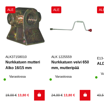
ALE
ALE
ALE
ALK37158010
ALK 1225559
E13-
Nurkkatuen mutteri
Nurkkatuen veivi 650
ALDE
Alko 16/15 mm
mm, mutteripää
Var
Varastossa
Varastossa
Alkuperäinen
Nykyinen
Alkuperäinen
Nykyinen
Alku
Nyky
19,00
€
13,80
€
24,00
€
13,80
€
43,5
hinta
hinta
hinta
hinta
hinta
hinta