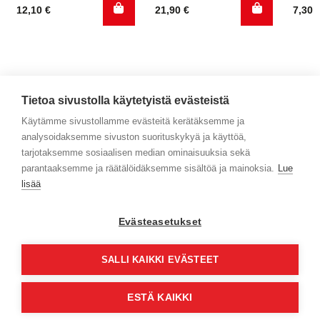
12,10
€
21,90
€
7,30
Tietoa sivustolla käytetyistä evästeistä
Käytämme sivustollamme evästeitä kerätäksemme ja
analysoidaksemme sivuston suorituskykyä ja käyttöä,
Yhteystiedot
tarjotaksemme sosiaalisen median ominaisuuksia sekä
parantaaksemme ja räätälöidäksemme sisältöä ja mainoksia.
Lue
Selaa tuotteita
lisää
Verkkokauppa
Evästeasetukset
Maksa turvallisesti
SALLI KAIKKI EVÄSTEET
ESTÄ KAIKKI
© Jyväs-Caravan 2026