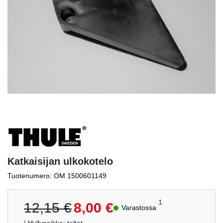
Katkaisijan ulkokotelo
Tuotenumero: OM 1500601149
Alkuperäinen
Nykyinen
1
12,15
€
8,00
€
Varastossa
hinta
hinta