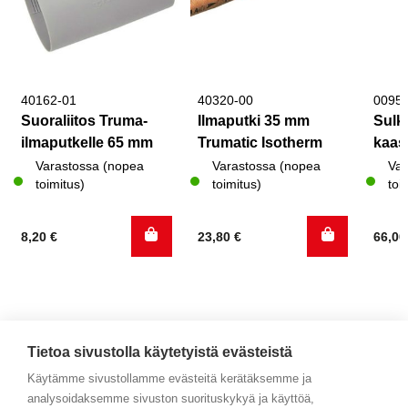
40162-01
40320-00
0095
Suoraliitos Truma-
Ilmaputki 35 mm
Sulk
ilmaputkelle 65 mm
Trumatic Isotherm
kaas
Varastossa (nopea
Varastossa (nopea
Var
toimitus)
toimitus)
toi
8,20
€
23,80
€
66,0
Tietoa sivustolla käytetyistä evästeistä
Käytämme sivustollamme evästeitä kerätäksemme ja
analysoidaksemme sivuston suorituskykyä ja käyttöä,