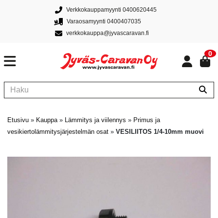
Verkkokauppamyynti 0400620445
Varaosamyynti 0400407035
verkkokauppa@jyvascaravan.fi
0
Etusivu
»
Kauppa
»
Lämmitys ja viilennys
»
Primus ja
vesikiertolämmitysjärjestelmän osat
»
VESILIITOS 1/4-10mm muovi