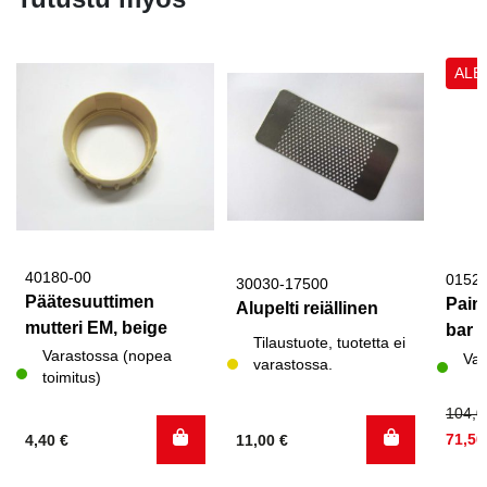
ALE
40180-00
0152
30030-17500
Päätesuuttimen
Pain
Alupelti reiällinen
mutteri EM, beige
bar 
Tilaustuote, tuotetta ei
Varastossa (nopea
Var
varastossa.
toimitus)
Alku
Nyky
104,
hinta
hinta
71,5
4,40
€
11,00
€
oli:
on: