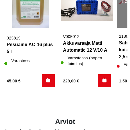
Lop
2180
V005012
025819
Sähk
Akkuvaraaja Matti
Pesuaine AC-16 plus
kaiut
Automatic 12 V/10 A
5 l
2,5
Varastossa (nopea
Varastossa
toimitus)
Var
45,00
€
229,00
€
1,50
Arviot