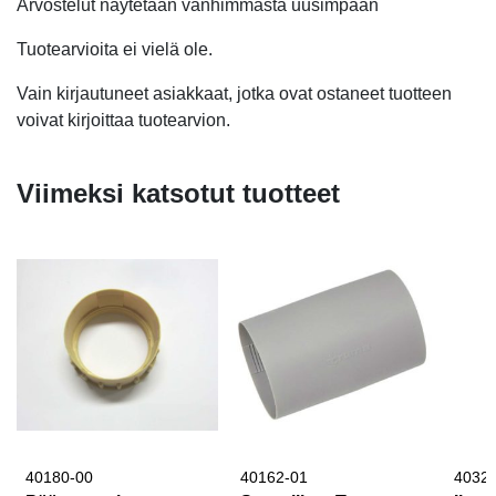
Arvostelut näytetään vanhimmasta uusimpaan
Tuotearvioita ei vielä ole.
Vain kirjautuneet asiakkaat, jotka ovat ostaneet tuotteen
voivat kirjoittaa tuotearvion.
Viimeksi katsotut tuotteet
40180-00
40162-01
4032