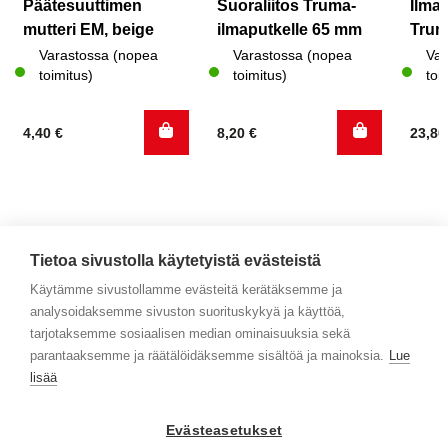
Päätesuuttimen
Suoraliitos Truma-
Ilma
mutteri EM, beige
ilmaputkelle 65 mm
Trum
Varastossa (nopea
Varastossa (nopea
Var
toimitus)
toimitus)
toi
4,40
€
8,20
€
23,8
Tietoa sivustolla käytetyistä evästeistä
Käytämme sivustollamme evästeitä kerätäksemme ja
analysoidaksemme sivuston suorituskykyä ja käyttöä,
Yhteystiedot
tarjotaksemme sosiaalisen median ominaisuuksia sekä
parantaaksemme ja räätälöidäksemme sisältöä ja mainoksia.
Lue
Selaa tuotteita
lisää
Verkkokauppa
Evästeasetukset