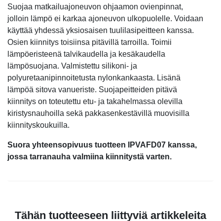
Suojaa matkailuajoneuvon ohjaamon ovienpinnat,
jolloin lämpö ei karkaa ajoneuvon ulkopuolelle. Voidaan
käyttää yhdessä yksiosaisen tuulilasipeitteen kanssa.
Osien kiinnitys toisiinsa pitävillä tarroilla. Toimii
lämpöeristeenä talvikaudella ja kesäkaudella
lämpösuojana. Valmistettu silikoni- ja
polyuretaanipinnoitetusta nylonkankaasta. Lisänä
lämpöä sitova vanueriste. Suojapeitteiden pitävä
kiinnitys on toteutettu etu- ja takahelmassa olevilla
kiristysnauhoilla sekä pakkasenkestävillä muovisilla
kiinnityskoukuilla.
Suora yhteensopivuus tuotteen IPVAFD07 kanssa,
jossa tarranauha valmiina kiinnitystä varten.
Tähän tuotteeseen liittyviä artikkeleita