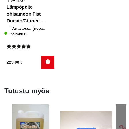
IPVAFD07
Lämpöpeite
ohjaamoon Fiat
Ducato/Citroen
Jumper/Peugeot
Varastossa (nopea
toimitus)
Boxer 2007-
Arvostelu
tuotteesta:
229,00
€
4.71
/ 5
Tutustu myös