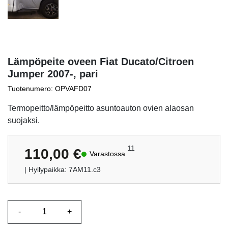
Lämpöpeite oveen Fiat Ducato/Citroen
Jumper 2007-, pari
Tuotenumero: OPVAFD07
Termopeitto/lämpöpeitto asuntoauton ovien alaosan
suojaksi.
11
110,00
€
Varastossa
| Hyllypaikka: 7AM11.c3