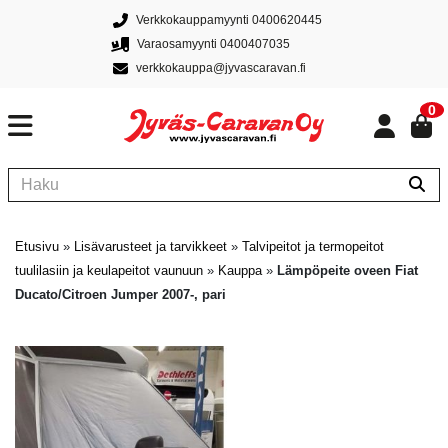
Verkkokauppamyynti 0400620445
Varaosamyynti 0400407035
verkkokauppa@jyvascaravan.fi
0
Etusivu
»
Lisävarusteet ja tarvikkeet
»
Talvipeitot ja termopeitot
tuulilasiin ja keulapeitot vaunuun
»
Kauppa
»
Lämpöpeite oveen Fiat
Ducato/Citroen Jumper 2007-, pari