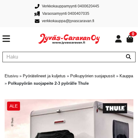
Verkkokauppamyynti 0400620445
Varaosamyynti 0400407035
verkkokauppa@jyvascaravan.fi
0
Etusivu
»
Pyörätelineet ja kuljetus
»
Polkupyörien suojapussit
»
Kauppa
»
Polkupyörän suojapeite 2-3 pyörälle Thule
ALE