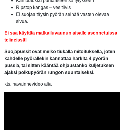
Kantolaukku puhtaaseen säilytykseen
Ripstop kangas – vesitiivis
Ei suojaa täysin pyörän seinää vasten olevaa
sivua.
Ei saa käyttää matkailuvaunun aisalle asennetuissa
telineissä!
Suojapussit ovat melko tiukalla mitoituksella, joten
kahdelle pyörällekin kannattaa harkita 4 pyörän
pussia, tai sitten kääntää ohjaustanko kuljetuksen
ajaksi polkupyörän rungon suuntaiseksi.
kts. havainnevideo alta
Videotoistin