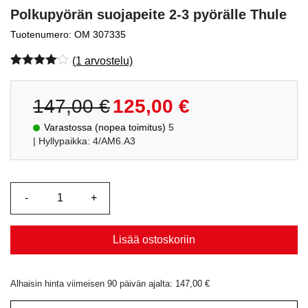
Polkupyörän suojapeite 2-3 pyörälle Thule
Tuotenumero: OM 307335
(
1
arvostelu)
Arvio
1
4.00
5:stä
perustuen
Alkuperäinen
Nykyinen
147,00
€
125,00
€
asiakkaan
hinta
hinta
arvotukseen.
Varastossa (nopea toimitus)
5
oli:
on:
| Hyllypaikka: 4/AM6.A3
147,00 €.
125,00 €.
Lisää ostoskoriin
Alhaisin hinta viimeisen 90 päivän ajalta:
147,00
€