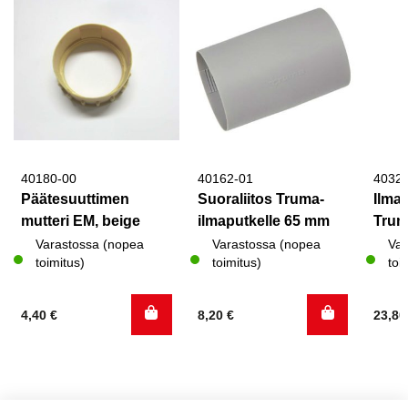
40180-00
40162-01
4032
Päätesuuttimen
Suoraliitos Truma-
Ilma
mutteri EM, beige
ilmaputkelle 65 mm
Trum
Varastossa (nopea
Varastossa (nopea
Var
toimitus)
toimitus)
toi
4,40
€
8,20
€
23,8