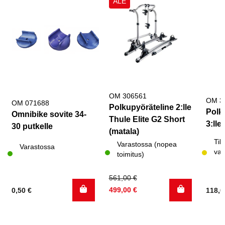
ALE
OM 306561
OM 3
OM 071688
Polkupyöräteline 2:lle
Polk
Omnibike sovite 34-
Thule Elite G2 Short
3:lle
30 putkelle
(matala)
Til
Varastossa (nopea
Varastossa
var
toimitus)
Alkuperäinen
Nykyinen
561,00
€
hinta
hinta
499,00
€
0,50
€
118,
oli:
on:
561,00 €.
499,00 €.