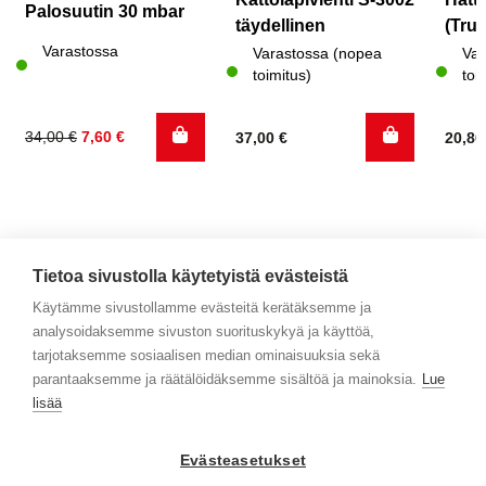
Palosuutin 30 mbar
täydellinen
(Trum
Varastossa
Varastossa (nopea
Var
toimitus)
toi
Alkuperäinen
Nykyinen
34,00
€
7,60
€
37,00
€
20,8
hinta
hinta
oli:
on:
34,00 €.
7,60 €.
Tietoa sivustolla käytetyistä evästeistä
Käytämme sivustollamme evästeitä kerätäksemme ja
analysoidaksemme sivuston suorituskykyä ja käyttöä,
Yhteystiedot
tarjotaksemme sosiaalisen median ominaisuuksia sekä
parantaaksemme ja räätälöidäksemme sisältöä ja mainoksia.
Lue
Selaa tuotteita
lisää
Verkkokauppa
Evästeasetukset