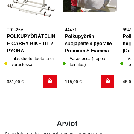
T01-26A
44471
9943
POLKUPYÖRÄTELIN
Polkupyörän
Polk
E CARRY BIKE UL 2-
suojapeite 4 pyörälle
neljä
PYÖRÄLL
Premium S Fiamma
(Deth
Tilaustuote, tuotetta ei
Varastossa (nopea
Var
varastossa.
toimitus)
toi
331,00
€
115,00
€
45,0
Arviot
Arvostelut näytetään vanhimmasta uusimpaan