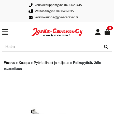
Verkkokauppamyynti 0400620445
Varaosamyynti 0400407035
verkkokauppa@jyvascaravan.fi
0
Etusivu
»
Kauppa
»
Pyörätelineet ja kuljetus
»
Polkupyörät. 2:lle
tavaratilaan