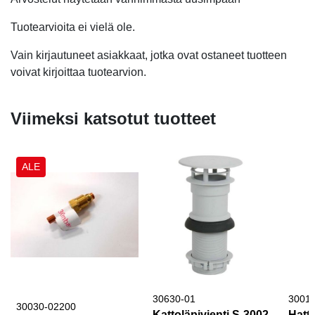
Tuotearvioita ei vielä ole.
Vain kirjautuneet asiakkaat, jotka ovat ostaneet tuotteen
voivat kirjoittaa tuotearvion.
Viimeksi katsotut tuotteet
ALE
30630-01
3001
30030-02200
Kattoläpivienti S-3002
Hattu